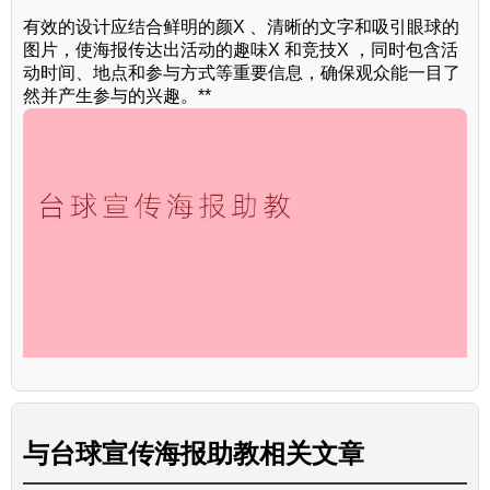
有效的设计应结合鲜明的颜X 、清晰的文字和吸引眼球的
图片，使海报传达出活动的趣味X 和竞技X ，同时包含活
动时间、地点和参与方式等重要信息，确保观众能一目了
然并产生参与的兴趣。**
与
台球宣传海报助教
相关文章