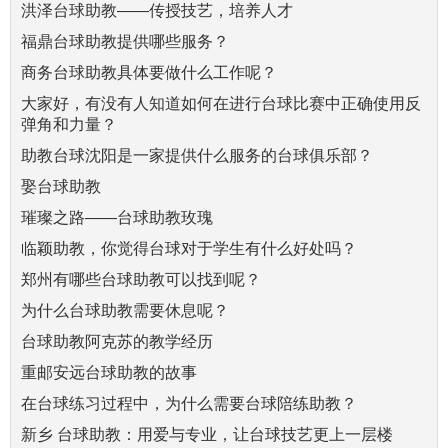
洪泽台球助教——传授技艺，培养人才
福鼎台球助教提供哪些服务？
商务台球助教具体要做什么工作呢？
大家好，有没有人知道如何在进行台球比赛中正确使用反
弹角和力量？
助教台球沈阳是一家提供什么服务的台球俱乐部？
娶台球助教
璀璨之路——台球助教玫瑰
临颖助教，你觉得台球对于学生有什么好处吗？
郑州有哪些台球助教可以找到呢？
为什么台球助教需要休息呢？
台球助教阿克苏的教学经历
重邮安远台球助教的故事
在台球练习过程中，为什么需要台球陪练助教？
新乡 台球助教：用爱与专业，让台球技艺更上一层楼