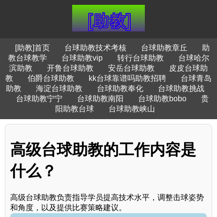
[助教]首页
台球助教技术考核
台球助教章丘
助
教台球教学
台球助教vip
转行台球助教
台球哈尔
滨助教
开鲁台球助教
安岳台球助教
皮皮台球助
教
伯爵台球助教
kk台球靠谱吗助教招聘
台球青岛
助教
海淀台球助教
台球助教奉化
台球助教挑战
台球助教宁宁
台球助教南阳
台球助教bobo
贵
阳助教台球
台球助教峡山
高级台球助教的工作内容是
什么？
高级台球助教负责指导学员提高技术水平，调整击球姿势
和角度，以及提供比赛策略建议。