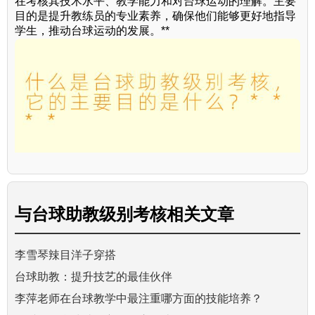
在考核其技术水平、教学能力和对台球运动的理解。主要
目的是提升教练员的专业素养，确保他们能够更好地指导
学生，推动台球运动的发展。**
与
台球助教级别考核
相关文章
李雪琴辣目洋子穿搭
台球助教：提升技艺的最佳伙伴
李萍老师在台球教学中最注重哪方面的技能培养？