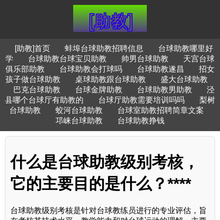
[助教]首页
蚌埠台球助教招聘信息
台球助教哪里好
学
台球助教台球宝贝助教
帅男台球助教
天宫台球
俱乐部助教
台球助教会打球吗
台球助教遂昌
招女
孩子做台球助教
桌球助教跟台球助教
盛大台球助教
巴克台球助教
台球金牌助教
台球助教男助教
泾
县哪个台球厅有助教的
台球厅助教需要培训吗吗
梨树
台球助教
蛟河台球助教
台球室助教招聘简章文案
邛崃台球助教
台球助教挣钱
什么是台球助教级别考核，
它的主要目的是什么？****
台球助教级别考核是针对台球教练员进行的专业评估，旨