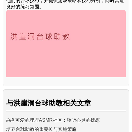
他们的台球技巧，并提供游戏策略和技巧分析，同时营造
良好的练习氛围。
与
洪崖洞台球助教
相关文章
### 可爱的埋埋ASMR社区：聆听心灵的抚慰
培养台球助教的重要X 与实施策略