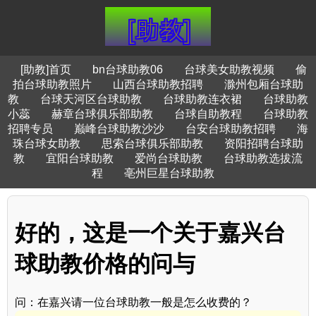
[助教]首页
bn台球助教06
台球美女助教视频
偷
拍台球助教照片
山西台球助教招聘
滁州包厢台球助
教
台球天河区台球助教
台球助教连衣裙
台球助教
小蕊
赫章台球俱乐部助教
台球自助教程
台球助教
招聘专员
巅峰台球助教沙沙
台安台球助教招聘
海
珠台球女助教
思索台球俱乐部助教
资阳招聘台球助
教
宜阳台球助教
爱尚台球助教
台球助教选拔流
程
亳州巨星台球助教
好的，这是一个关于嘉兴台
球助教价格的问与
问：在嘉兴请一位台球助教一般是怎么收费的？