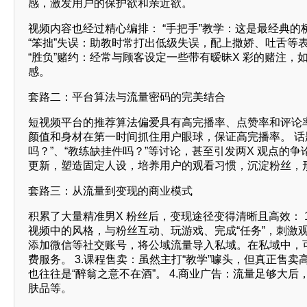
感，激发用户的保护欲和亲近欲。
视频内容也经过精心编排： “手把手”教学：这是最经典
“笨拙”失误：助教时常打出低级失误，配上撒娇、吐舌等表
“胜负”赌约：经常与顾客设定一些带有暧昧X 彩的赌注，如
感。
套路二：平台算法与流量密码的完美结合
短视频平台的推荐算法偏爱具有高完播率、点赞率和评论率的
颜值和身材在第一时间抓住用户眼球，保证高完播率。 话题
吗？”、“教练缺挂件吗？”等讨论，甚至引发两X 观点的
更新，塑造固定人设，培养用户的观看习惯，沉淀粉丝，
套路三：从流量到变现的商业模式
积累了大量精准男X 粉丝后，变现途径变得清晰且高效：
视频中的风格，与粉丝互动、玩游戏、完成“任务”，刺激
添加微信等社交账号，将公域流量导入私域。在私域中，
费服务。 3.课程售卖：虽然主打“教学”噱头，但真正
也往往是“醉翁之意不在酒”。 4.商业广告：流量足够大
肤品等。