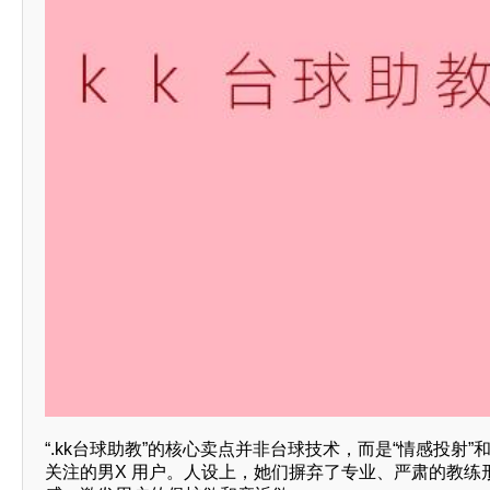
“.kk台球助教”的核心卖点并非台球技术，而是“情感投射
关注的男X 用户。人设上，她们摒弃了专业、严肃的教练形