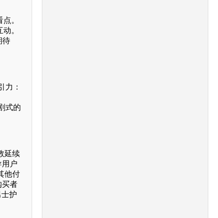
看点。
互动。
期待
引力：
剧式的
教延续
导用户
其他付
购买者
男士护