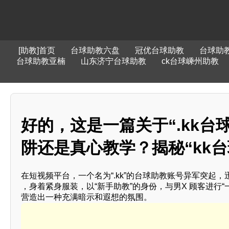
[助教]首页
台球助教六盘
冠优台球助教
台球助
台球助教亚楠
山东济宁台球助教
ck台球嵊州助教
好的，这是一篇关于“.kk台球助
阱还是真心教学？揭秘“kk台
在短视频平台，一个名为“.kk”的台球助教账号异军突起
，身着紧身服装，以“新手助教”的身份，与男X 顾客进行
营造出一种充满暗示和遐想的氛围。