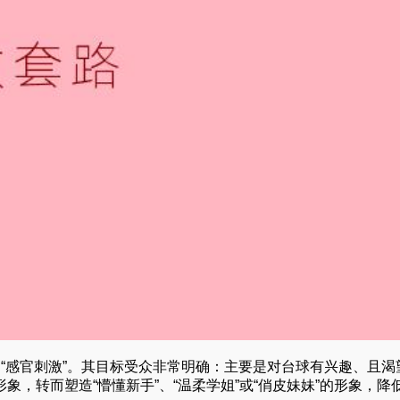
”和“感官刺激”。其目标受众非常明确：主要是对台球有兴趣、且渴
象，转而塑造“懵懂新手”、“温柔学姐”或“俏皮妹妹”的形象，降