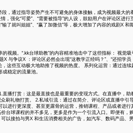
的桥段，通过指导姿势产生不可避免的身体接触，成为视频最大的
情，强化“可爱”、“需要被指导”的人设，鼓励用户在评论区进行
“输了就叫姐姐”、“赢了加微信”等，极大增加了内容的戏剧X 和
视频。“.kk台球助教”的内容精准地击中了这些指标： 视觉吸
X 与争议X ：评论区必然会出现“这教学正经吗？”、“还招学员
争论，这些互动极大地助推了视频的热度。 系列化运营：通过连续
形成稳定的流量池。
 1.直播打赏：这是最直接也是最重要的变现方式。在直播中，助
观众刷礼物打赏。 2.私域引流：通过在简介、评论区或直播中引
可以进行更深度、甚至更露骨的运营，推销课程、产品或者进行
售卖高价台球课程的并不多见，更多是作为一个引流入口。即便有，
后，可以接拍与男X 和生活消费相关的广告，如汽车、数码产品、