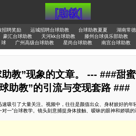
教招聘奖励
运城招聘台球助教
台球助教夏夏
湖南常德
豪汇台球助教
天河kk台球助教
滕州台球俱乐部助教
球
广州高级台球助教
星尚台球助教
南宫台球助教
教”现象的文章。 --- ###甜
球助教”的引流与变现套路 ###
，迅速吸引了大量关注。视频中，往往是颜值出众、身材姣好的年
“一对一”台球教学。镜头刻意捕捉身体接触、暧昧的眼神和娇嗔的