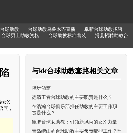
台球助教
台球助教乌鲁木齐直播
阜新台球助教招聘
台球男士助教资格
台球助教标准着装
滑县招聘助教台
与
kk台球助教套路
相关文章
蜜陷
陪玩酒窝
德清王者台球助教的主要职责是什么？
轻女X
在浩瀚台球俱乐部担任助教的主要工作职
语气，
责是什么？
鲲鹏台球女助教：引领新风尚的女X 力量
青岛崂山的台球助教主要负责哪些工作？**