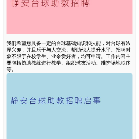
我们希望您具备一定的台球基础知识和技能，对台球有浓
厚兴趣，并且乐于与人交流、帮助他人提升水平。招聘对
象不限于在校学生、业余爱好者，均可申请。工作内容主
要包括协助教练进行教学、组织球友活动、维护场地秩序
等。