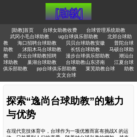
[助教]首页
台球女助教收费
台球管理系统助教
武冈小毛台球助教
ug台球俱乐部助教
北郊台球助
教
海口招聘台球助教
贝贝台球助教安徽
普陀台球
助教
沭阳木马台球助教
长恬台球助教
马硕台球助
教
庆云台球助教招聘
漫步台球俱乐部助教
潮汕台
球助教
巢湖台球助教
台球助教山东济南
江夏台球
俱乐部助教
pp台球俱乐部助教
莱芜助教台球
助教
文文台球
探索“逸尚台球助教”的魅力
与优势
在现代竞技体育中，台球作为一项优雅而富有挑战X 的运