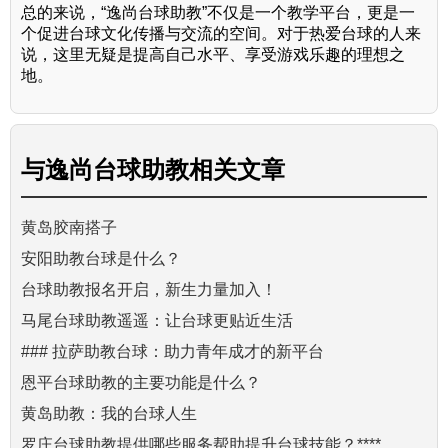
总的来说，“逸尚台球助教”不仅是一个教学平台，更是一
个促进台球文化传播与交流的空间。对于热爱台球的人来
说，这里无疑是提高自己水平、享受游戏乐趣的理想之
地。
与
逸尚台球助教
相关文章
黄岛胶南搭子
安阳助教台球是什么？
台球助教报名开启，新生力量加入！
马尾台球助教遥遥：让台球更贴近生活
### 拉萨助教台球：助力青年成才的新平台
恩平台球助教的主要功能是什么？
黄岛助教：我的台球人生
罗庄台球助教提供哪些服务帮助提升台球技能？****