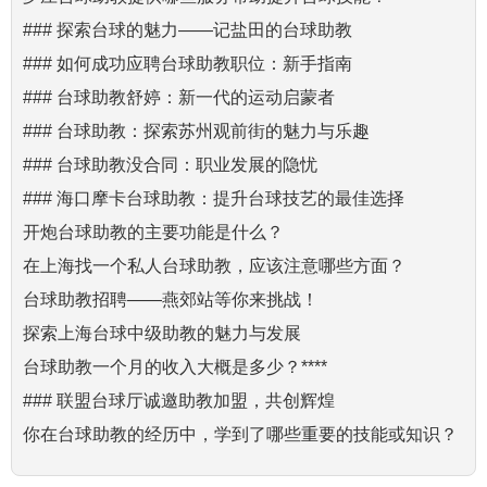
### 探索台球的魅力——记盐田的台球助教
### 如何成功应聘台球助教职位：新手指南
### 台球助教舒婷：新一代的运动启蒙者
### 台球助教：探索苏州观前街的魅力与乐趣
### 台球助教没合同：职业发展的隐忧
### 海口摩卡台球助教：提升台球技艺的最佳选择
开炮台球助教的主要功能是什么？
在上海找一个私人台球助教，应该注意哪些方面？
台球助教招聘——燕郊站等你来挑战！
探索上海台球中级助教的魅力与发展
台球助教一个月的收入大概是多少？****
### 联盟台球厅诚邀助教加盟，共创辉煌
你在台球助教的经历中，学到了哪些重要的技能或知识？