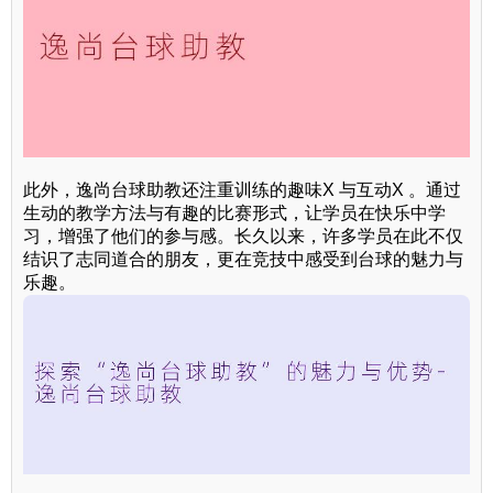
此外，逸尚台球助教还注重训练的趣味X 与互动X 。通过
生动的教学方法与有趣的比赛形式，让学员在快乐中学
习，增强了他们的参与感。长久以来，许多学员在此不仅
结识了志同道合的朋友，更在竞技中感受到台球的魅力与
乐趣。