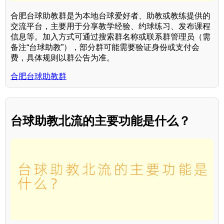
合肥台球助教群是为本地台球爱好者、助教或教练提供的
交流平台，主要用于分享教学经验、约球练习、发布课程
信息等。加入方式可通过搜索群名称或联系群管理员（需
备注“台球助教”），部分群可能需要验证身份或支付会
费，具体规则以群公告为准。
合肥台球助教群
台球助教北流的主要功能是什么？