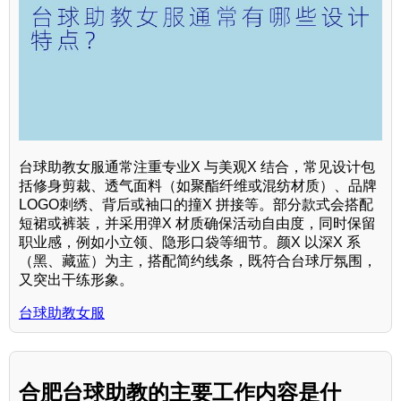
台球助教女服通常注重专业X 与美观X 结合，常见设计包
括修身剪裁、透气面料（如聚酯纤维或混纺材质）、品牌
LOGO刺绣、背后或袖口的撞X 拼接等。部分款式会搭配
短裙或裤装，并采用弹X 材质确保活动自由度，同时保留
职业感，例如小立领、隐形口袋等细节。颜X 以深X 系
（黑、藏蓝）为主，搭配简约线条，既符合台球厅氛围，
又突出干练形象。
台球助教女服
合肥台球助教的主要工作内容是什