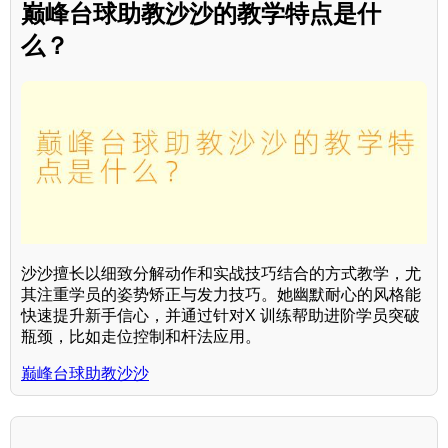
巅峰台球助教沙沙的教学特点是什
么？
沙沙擅长以细致分解动作和实战技巧结合的方式教学，尤
其注重学员的姿势矫正与发力技巧。她幽默耐心的风格能
快速提升新手信心，并通过针对X 训练帮助进阶学员突破
瓶颈，比如走位控制和杆法应用。
巅峰台球助教沙沙