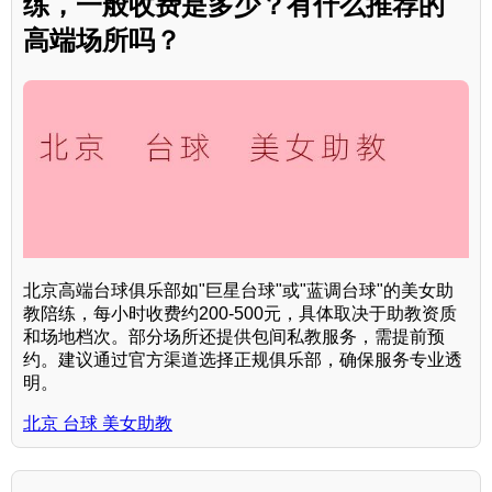
练，一般收费是多少？有什么推荐的
高端场所吗？
北京高端台球俱乐部如"巨星台球"或"蓝调台球"的美女助
教陪练，每小时收费约200-500元，具体取决于助教资质
和场地档次。部分场所还提供包间私教服务，需提前预
约。建议通过官方渠道选择正规俱乐部，确保服务专业透
明。
北京 台球 美女助教