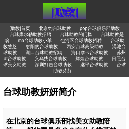
[助教]首页
北京约台球助教
pop台球俱乐部助教
台球库尔勒助教招聘
台球助教的门槛
台球助教是
啥
ma台球助教小羊
包河区台球助教招聘
台球助
教悠悠
射阳的台球助教
西安台球高级助教
渑池台
球助教
湖口台球助教招聘
海口摩卡台球助教
苏州
dt台球助教
义乌找台球助教
辉煌台球助教
日照台
球美女助教
深圳打击台球助教
遂平台球助教
台球
助教芬芬
台球助教妍妍简介
在北京的台球俱乐部找美女助教陪