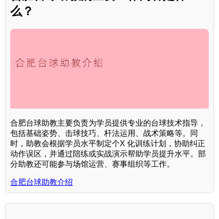
么？
合肥台球助教主要负责为学员提供专业的台球技术指导，
包括基础姿势、击球技巧、杆法运用、战术策略等。同
时，助教会根据学员水平制定个X 化训练计划，协助纠正
动作误区，并通过陪练或实战演示帮助学员提升水平。部
分助教还可能参与场馆运营、赛事组织等工作。
合肥台球助教介绍