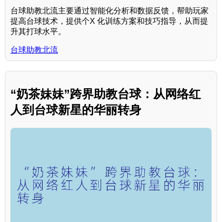
台球助教北流主要通过智能化分析和数据反馈，帮助玩家
提高台球技术，提供个X 化训练方案和技巧指导，从而提
升其打球水平。
台球助教北流
“奶茶妹妹”跨界助教台球：从网络红
人到台球新星的华丽转身