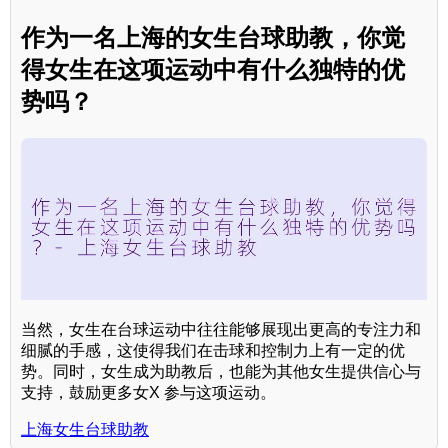
作为一名上海的女生台球助教，你觉
得女生在这项运动中有什么独特的优
势吗？
当然，女生在台球运动中往往能够展现出更高的专注力和
细腻的手感，这使得我们在击球和控制力上有一定的优
势。同时，女生成为助教后，也能为其他女生提供信心与
支持，鼓励更多女X 参与这项运动。
上海女生台球助教