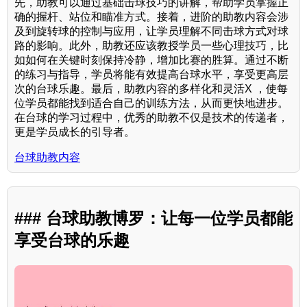
先，助教可以通过基础击球技巧的讲解，帮助学员掌握正
确的握杆、站位和瞄准方式。接着，进阶的助教内容会涉
及到旋转球的控制与应用，让学员理解不同击球方式对球
路的影响。此外，助教还应该教授学员一些心理技巧，比
如如何在关键时刻保持冷静，增加比赛的胜算。通过不断
的练习与指导，学员将能有效提高台球水平，享受更高层
次的台球乐趣。最后，助教内容的多样化和灵活X ，使每
位学员都能找到适合自己的训练方法，从而更快地进步。
在台球的学习过程中，优秀的助教不仅是技术的传递者，
更是学员成长的引导者。
台球助教内容
### 台球助教博罗：让每一位学员都能
享受台球的乐趣