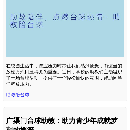
在校园生活中，课业压力时常让我们感到疲惫，而适当的
放松方式则显得尤为重要。近日，学校的助教们主动组织
了一场台球活动，提供了一个轻松愉快的氛围，帮助同学
们释放压力。
助教陪台球
广渠门台球助教：助力青少年成就梦
想的摇篮