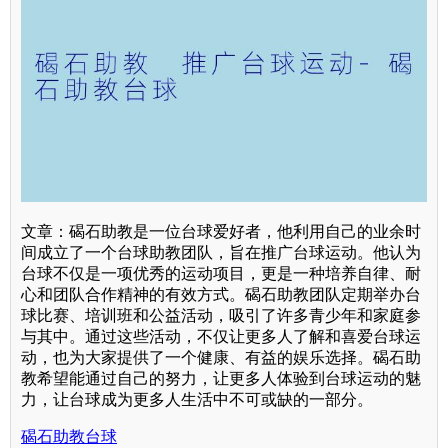
文章：碣石助教是一位台球爱好者，他利用自己的业余时
间成立了一个台球助教团队，旨在推广台球运动。他认为
台球不仅是一项优秀的运动项目，更是一种培养自律、耐
心和团队合作精神的有效方式。碣石助教团队定期举办台
球比赛、培训班和公益活动，吸引了许多青少年和家庭参
与其中。通过这些活动，不仅让更多人了解和喜爱台球运
动，也为大家提供了一个健康、有益的娱乐选择。碣石助
教希望能通过自己的努力，让更多人体验到台球运动的魅
力，让台球成为更多人生活中不可或缺的一部分。
碣石助教台球