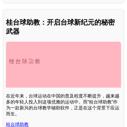
桂台球助教：开启台球新纪元的秘密
武器
在近年来，台球运动在中国的普及程度不断提升，越来越
多的年轻人投入到这项优雅的运动中。而“桂台球助教”作
为一款新兴的台球教学辅助软件，正是在这个背景下应运
而生。
桂台球助教