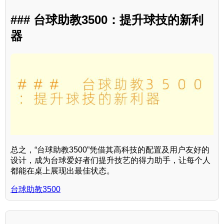
### 台球助教3500：提升球技的新利
器
总之，“台球助教3500”凭借其高科技的配置及用户友好的
设计，成为台球爱好者们提升技艺的得力助手，让每个人
都能在桌上展现出最佳状态。
台球助教3500