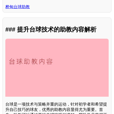
桦甸台球助教
### 提升台球技术的助教内容解析
台球是一项技术与策略并重的运动，针对初学者和希望提
升自己技巧的球友，优秀的助教内容显得尤为重要。首