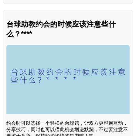
台球助教约会的时候应该注意些什
么？****
约会时可以选择一个轻松的台球馆，让双方更容易互动，
分享技巧，同时也可以借此机会增进默契，不过要注意不
要过于竞争，保持轻松愉快的氛围哦！**