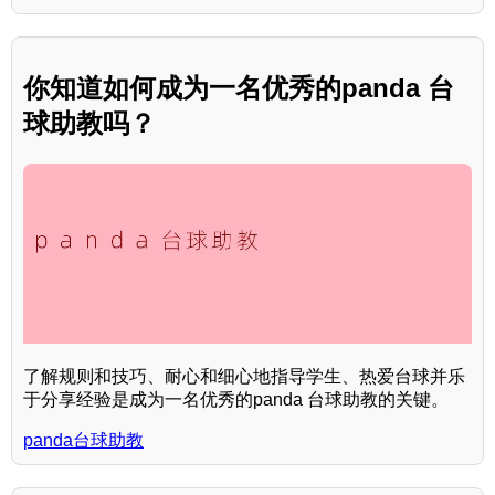
你知道如何成为一名优秀的panda 台
球助教吗？
了解规则和技巧、耐心和细心地指导学生、热爱台球并乐
于分享经验是成为一名优秀的panda 台球助教的关键。
panda台球助教