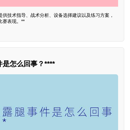
提供技术指导、战术分析、设备选择建议以及练习方案，
赛表现。**
是怎么回事？****