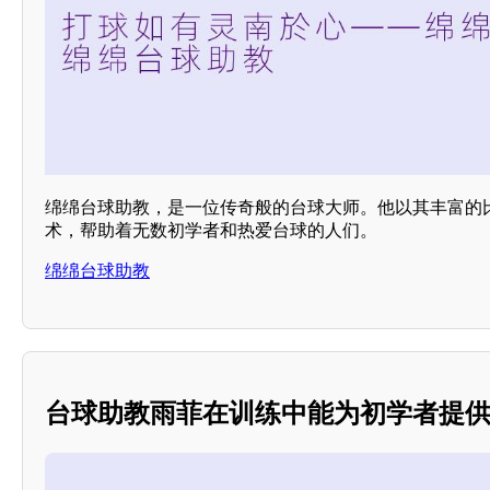
绵绵台球助教，是一位传奇般的台球大师。他以其丰富的
术，帮助着无数初学者和热爱台球的人们。
绵绵台球助教
台球助教雨菲在训练中能为初学者提