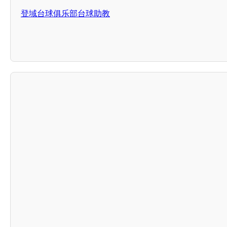
登域台球俱乐部台球助教