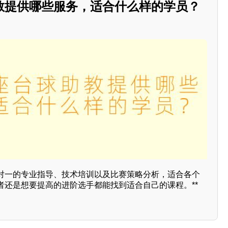
教提供哪些服务，适合什么样的学员？
对一的专业指导、技术培训以及比赛策略分析，适合各个
者还是想要提高的进阶选手都能找到适合自己的课程。**