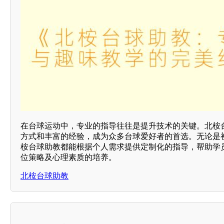
在台球运动中，专业的指导往往是提升技术的关键。北桉
方式和丰富的经验，成为众多台球爱好者的首选。无论是
桉台球助教都能根据个人需求提供定制化的指导，帮助学
位策略及心理素质的培养。
北桉台球助教