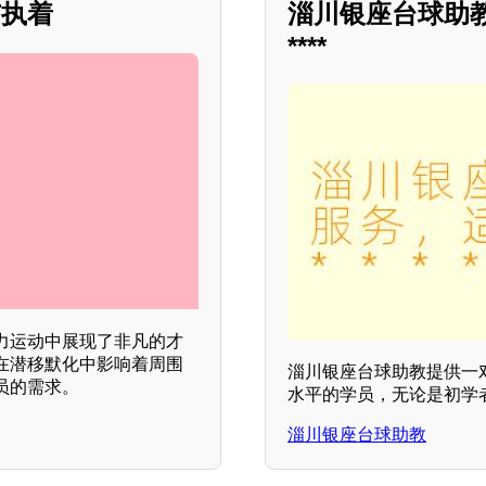
与执着
淄川银座台球助
****
力运动中展现了非凡的才
在潜移默化中影响着周围
淄川银座台球助教提供一
员的需求。
水平的学员，无论是初学
淄川银座台球助教