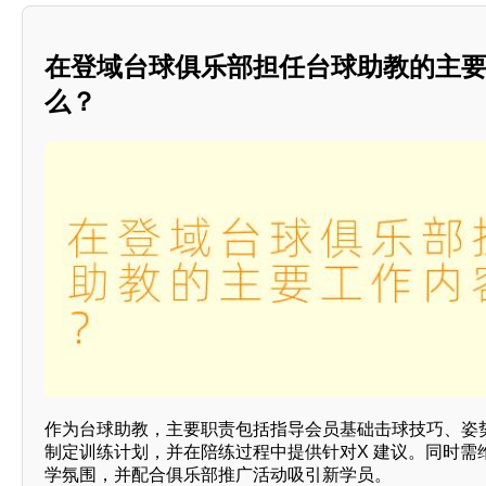
在登域台球俱乐部担任台球助教的主
么？
作为台球助教，主要职责包括指导会员基础击球技巧、姿
制定训练计划，并在陪练过程中提供针对X 建议。同时需
学氛围，并配合俱乐部推广活动吸引新学员。