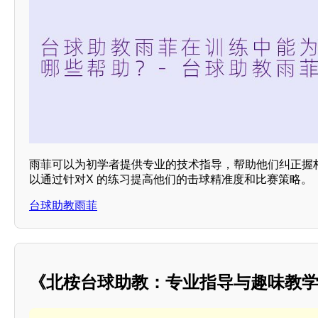
雨菲可以为初学者提供专业的技术指导，帮助他们纠正握
以通过针对X 的练习提高他们的击球精准度和比赛策略。
台球助教雨菲
《北桉台球助教：专业指导与趣味教