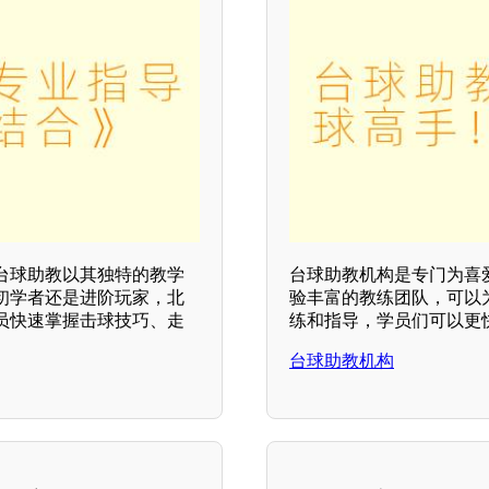
台球助教以其独特的教学
台球助教机构是专门为喜
初学者还是进阶玩家，北
验丰富的教练团队，可以
员快速掌握击球技巧、走
练和指导，学员们可以更
台球助教机构