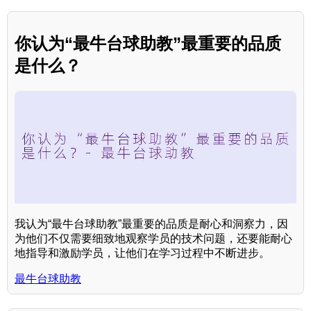
你认为“最牛台球助教”最重要的品质
是什么？
我认为“最牛台球助教”最重要的品质是耐心和洞察力，因
为他们不仅需要细致地观察学员的技术问题，还要能耐心
地指导和激励学员，让他们在学习过程中不断进步。
最牛台球助教