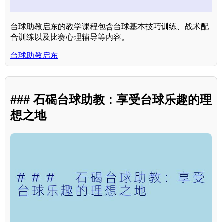
台球助教启东的教学课程包含台球基本技巧训练、战术配
合训练以及比赛心理辅导等内容。
台球助教启东
### 石碣台球助教：享受台球乐趣的理
想之地