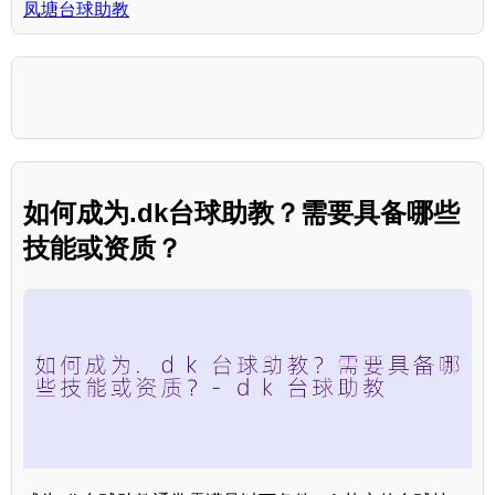
凤塘台球助教
如何成为.dk台球助教？需要具备哪些
技能或资质？