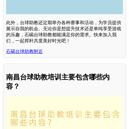
此外，台球助教还定期举办各种赛事和活动，为学员提供
展示自我的机会。无论你是想提升技术还是单纯享受游戏
的乐趣，石碣台球助教都能满足你的需求。快来加入我
们，一起挥杆共度美好时光吧！
石碣台球助教附近
南昌台球助教培训主要包含哪些内
容？