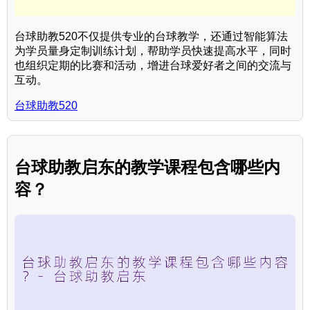
台球助教520不仅提供专业的台球教学，还通过智能算法
为学员量身定制训练计划，帮助学员快速提高水平，同时
也组织定期的比赛和活动，增进台球爱好者之间的交流与
互动。
台球助教520
台球助教启东的教学课程包含哪些内
容？