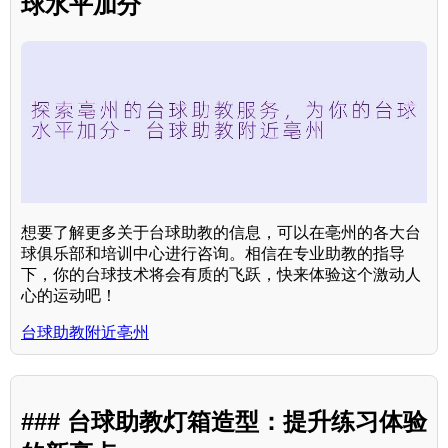
球水平加分
想要了解更多关于台球助教的信息，可以在亳州的各大台
球俱乐部和培训中心进行咨询。相信在专业助教的指导
下，你的台球技术将会有质的飞跃，快来体验这个激动人
心的运动吧！
台球助教附近亳州
### 台球助教灯箱造型：提升练习体验