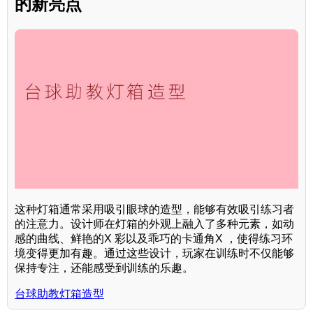
的新亮点
这种灯箱通常采用吸引眼球的造型，能够有效吸引练习者
的注意力。设计师在灯箱的外观上融入了多种元素，如动
感的曲线、鲜艳的X 彩以及乖巧的卡通角X ，使得练习环
境变得更加有趣。通过这些设计，玩家在训练时不仅能够
保持专注，还能感受到训练的乐趣。
台球助教灯箱造型