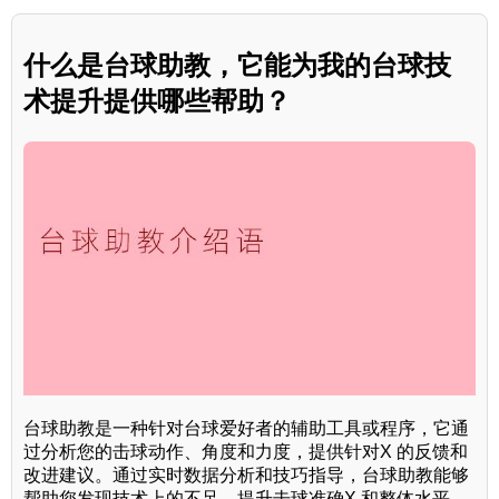
什么是台球助教，它能为我的台球技
术提升提供哪些帮助？
台球助教是一种针对台球爱好者的辅助工具或程序，它通
过分析您的击球动作、角度和力度，提供针对X 的反馈和
改进建议。通过实时数据分析和技巧指导，台球助教能够
帮助您发现技术上的不足，提升击球准确X 和整体水平，