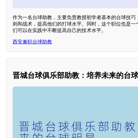
作为一名台球助教，主要负责教授初学者基本的台球技巧
则和战术，提高他们的打球水平。同时，这个职位也是一
们可以在实践中不断提高自己的技术水平。
西安兼职台球助教
晋城台球俱乐部助教：培养未来的台