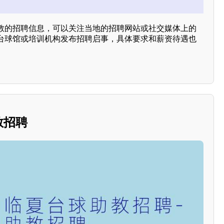
教的招聘信息，可以关注当地的招聘网站或社交媒体上的
台球馆或培训机构发布招聘启事，具体要求和薪资待遇也
。
教招聘