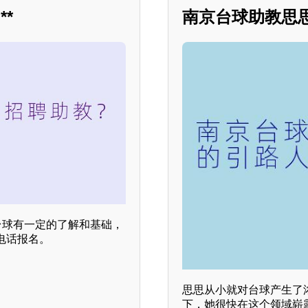
*
南京台球助教思
台球有一定的了解和基础，
电话报名。
思思从小就对台球产生了
下，她很快在这个领域崭