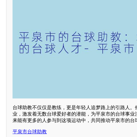
台球助教不仅仅是教练，更是年轻人追梦路上的引路人。
业，激发着无数台球爱好者的潜能，为平泉市的台球事业
来能有更多的人参与到这项运动中，共同推动平泉市的台
平泉市台球助教