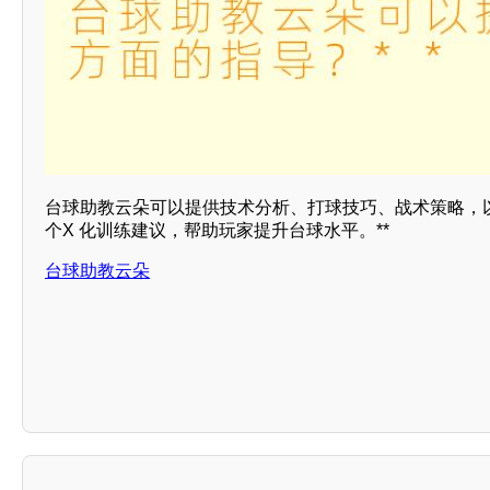
台球助教云朵可以提供技术分析、打球技巧、战术策略，
个X 化训练建议，帮助玩家提升台球水平。**
台球助教云朵