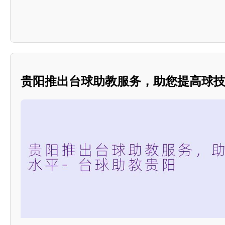
贵阳推出台球助教服务，助您提高球