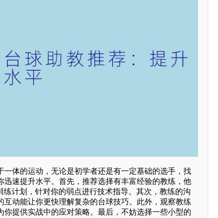
于一体的运动，无论是初学者还是有一定基础的选手，找
你迅速提升水平。首先，推荐选择有丰富经验的教练，他
的训练计划，针对你的弱点进行技术指导。其次，教练的沟
的互动能让你更快理解复杂的台球技巧。此外，观察教练
为你提供实战中的应对策略。最后，不妨选择一些小型的