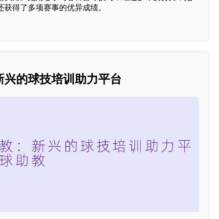
还获得了多项赛事的优异成绩。
新兴的球技培训助力平台