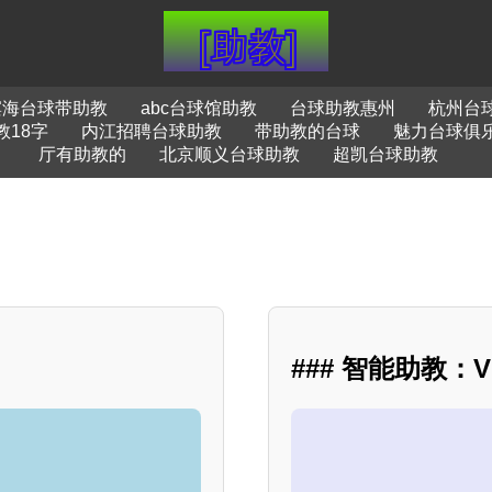
滨海台球带助教
abc台球馆助教
台球助教惠州
杭州台
教18字
内江招聘台球助教
带助教的台球
魅力台球俱
厅有助教的
北京顺义台球助教
超凯台球助教
### 智能助教