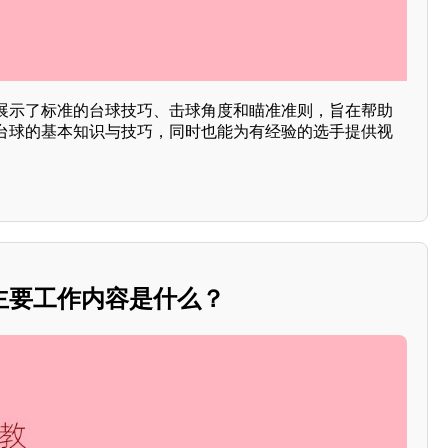
展示了标准的台球技巧、击球角度和瞄准准则，旨在帮助
台球的基本知识与技巧，同时也能为有经验的选手提供视
主要工作内容是什么？