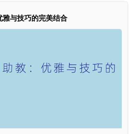
优雅与技巧的完美结合