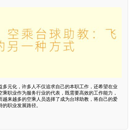
益多元化，许多人不仅追求自己的本职工作，还希望在业
空乘职业作为服务行业的代表，既需要高效的工作能力，
而越来越多的空乘人员选择了成为台球助教，将自己的爱
特的职业发展路径。