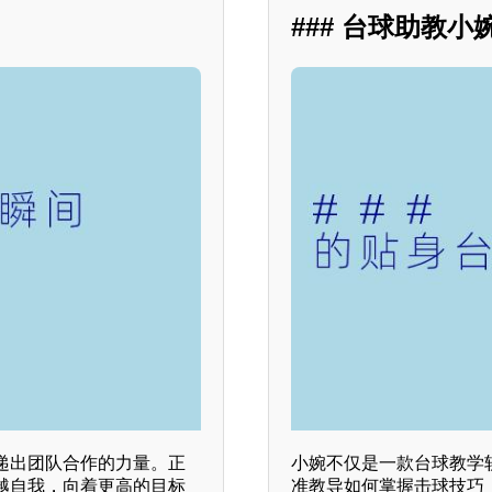
### 台球助教
递出团队合作的力量。正
小婉不仅是一款台球教学
越自我，向着更高的目标
准教导如何掌握击球技巧