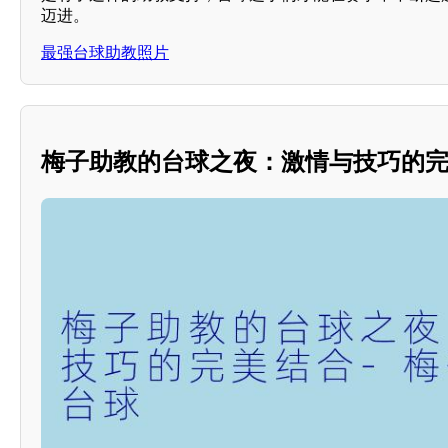
迈进。
最强台球助教照片
梅子助教的台球之夜：激情与技巧的