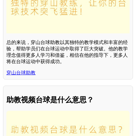
总的来说，穿山台球助教以其独特的教学模式和丰富的经
验，帮助学员们在台球运动中取得了巨大突破。他的教学
理念值得更多人学习和借鉴，相信在他的指导下，更多人
将在台球运动中获得成功。
穿山台球助教
助教视频台球是什么意思？