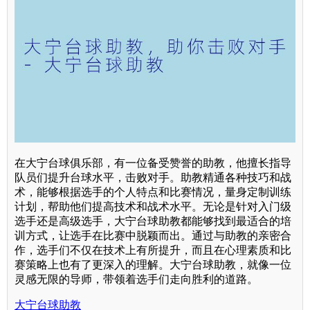
在大宁台球俱乐部，有一位备受赞誉的助教，他擅长指导
队员们提升台球水平，击败对手。助教精通各种技巧和战
术，能够根据选手的个人特点和比赛情况，量身定制训练
计划，帮助他们提高技术和战术水平。无论是针对入门级
选手还是高级选手，大宁台球助教都能够找到最适合的培
训方式，让选手在比赛中脱颖而出。通过与助教的亲密合
作，选手们不仅在技术上有所提升，而且在心理素质和比
赛策略上也有了更深入的理解。大宁台球助教，就像一位
灵感无限的导师，带领着选手们走向胜利的道路。
大宁台球助教