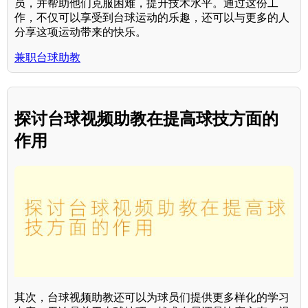
员，并帮助他们克服困难，提升技术水平。通过这份工
作，不仅可以享受到台球运动的乐趣，还可以与更多的人
分享这项运动带来的快乐。
兼职台球助教
探讨台球视频助教在提高球技方面的
作用
其次，台球视频助教还可以为球员们提供更多样化的学习