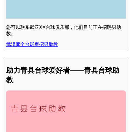
您可以联系武汉XX台球俱乐部，他们目前正在招聘男助
教。
武汉哪个台球室招男助教
助力青县台球爱好者——青县台球助
教