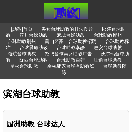
[助教]首页
美女台球助教的杆法图片
郎溪台球助
教
汉川台球助教
麻城台球助教
台球助教郴州
台球助教荆州
萧山区豪士台球助教招聘
台球助教标
准
台球晨曦助教
台球助教李静
惠安台球助教
领航台球助教
招聘台球美女助教广告
沃尔玛台球助
教
陇西台球助教
台球助教自荐
旺角台球助教
星火台球助教
余杭哪家台球有助教班
台球助教陪
练
滨湖台球助教
园洲助教 台球达人