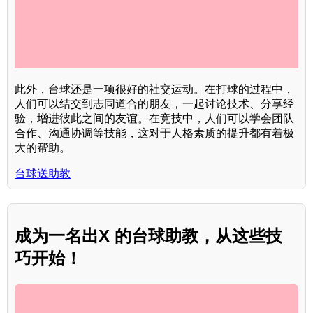
此外，台球还是一项很好的社交运动。在打球的过程中，
人们可以结交到志同道合的朋友，一起讨论技术、分享经
验，增进彼此之间的友谊。在竞技中，人们可以学会团队
合作、沟通协调等技能，这对于人格素质的提升都有着极
大的帮助。
台球送助教
成为一名出X 的台球助教，从这些技
巧开始！