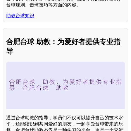
台球规则、击球技巧等方面的内容。
助教台球知识
合肥台球 助教：为爱好者提供专业指
导
通过台球助教的指导，学员们不仅可以提升自己的技术水
平，还能结识到共同爱好的朋友，一起享受台球带来的乐
趣。合肥台球助教不仅是一种学习的平台，更是一个交流