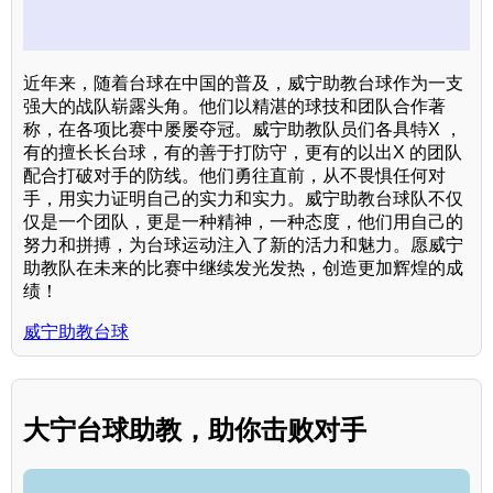
近年来，随着台球在中国的普及，威宁助教台球作为一支
强大的战队崭露头角。他们以精湛的球技和团队合作著
称，在各项比赛中屡屡夺冠。威宁助教队员们各具特X ，
有的擅长长台球，有的善于打防守，更有的以出X 的团队
配合打破对手的防线。他们勇往直前，从不畏惧任何对
手，用实力证明自己的实力和实力。威宁助教台球队不仅
仅是一个团队，更是一种精神，一种态度，他们用自己的
努力和拼搏，为台球运动注入了新的活力和魅力。愿威宁
助教队在未来的比赛中继续发光发热，创造更加辉煌的成
绩！
威宁助教台球
大宁台球助教，助你击败对手