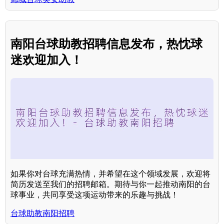
南阳台球助教招聘信息发布，热忱球
迷欢迎加入！
如果你对台球充满热情，并希望在这个领域发展，欢迎将
简历发送至我们的招聘邮箱。期待与你一起推动南阳的台
球事业，共同享受这项运动带来的乐趣与挑战！
台球助教南阳招聘