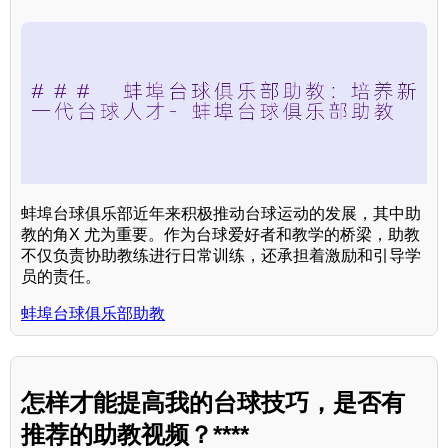
蚌埠台球俱乐部近年来积极推动台球运动的发展，其中助
教的角X 尤为重要。作为台球爱好者和教学的桥梁，助教
不仅负责协助教练进行日常训练，还承担着激励和引导学
员的责任。
蚌埠台球俱乐部助教
怎样才能提高我的台球技巧，是否有
推荐的助教视频？****