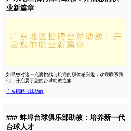
业新篇章
如果您对这一充满挑战与机遇的职位感兴趣，欢迎联系我
们，开启属于您的台球助教之旅！
广东招聘台球助教
### 蚌埠台球俱乐部助教：培养新一代
台球人才