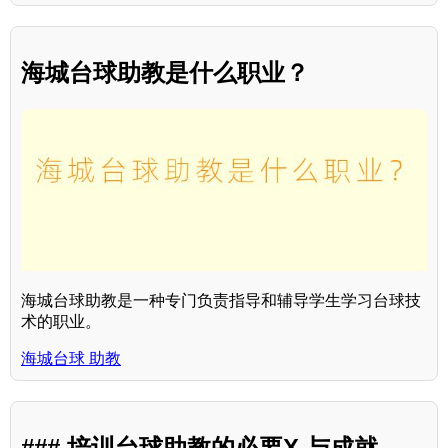
海城台球助教是什么职业？
海城台球助教是一种专门负责指导和辅导学生学习台球技
术的职业。
海城台球 助教
### 培训台球助教的必要X 与成就