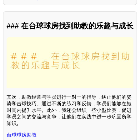
### 在台球球房找到助教的乐趣与成长
其次，助教经常与学员进行一对一的指导，纠正他们的姿
势和击球技巧。通过不断的练习和反馈，学员们能够在短
时间内提升水平。此外，我还会组织一些小型比赛，促进
学员之间的交流与竞争，让他们在实践中进一步巩固所学
知识。
台球球房助教