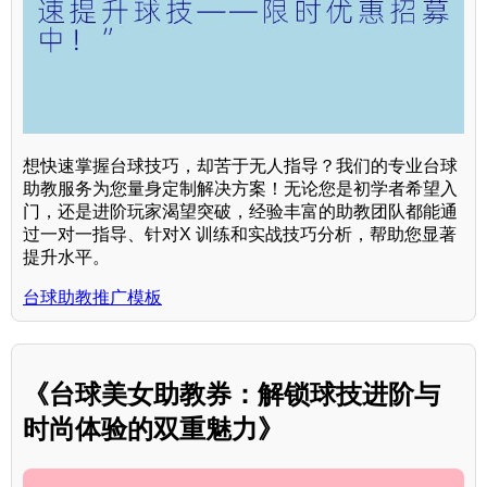
想快速掌握台球技巧，却苦于无人指导？我们的专业台球
助教服务为您量身定制解决方案！无论您是初学者希望入
门，还是进阶玩家渴望突破，经验丰富的助教团队都能通
过一对一指导、针对X 训练和实战技巧分析，帮助您显著
提升水平。
台球助教推广模板
《台球美女助教券：解锁球技进阶与
时尚体验的双重魅力》