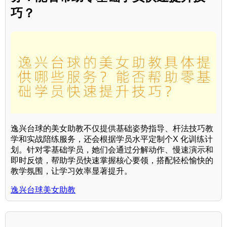
巧？
逸兴台球的美女助教不仅提供基础姿势指导、杆法技巧教
学和实战陪练服务，还会根据学员水平定制个X 化训练计
划。针对零基础学员，她们会通过分解动作、慢速演示和
即时反馈，帮助学员快速掌握核心要领，搭配轻松愉快的
教学氛围，让学习效率显著提升。
逸兴台球美女助教