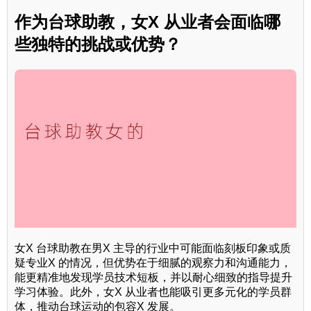
作为台球助教，女X 从业者会面临哪
些独特的挑战或优势？
女X 台球助教在男X 主导的行业中可能面临刻板印象或质
疑专业X 的情况，但优势在于细腻的观察力和沟通能力，
能更精准地发现学员技术短板，并以耐心细致的指导提升
学习体验。此外，女X 从业者也能吸引更多元化的学员群
体，推动台球运动的包容X 发展。