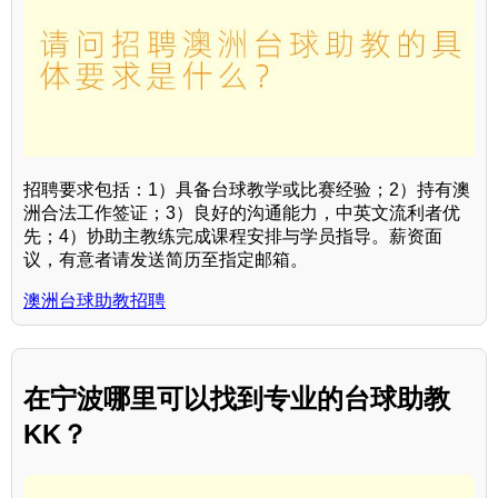
招聘要求包括：1）具备台球教学或比赛经验；2）持有澳
洲合法工作签证；3）良好的沟通能力，中英文流利者优
先；4）协助主教练完成课程安排与学员指导。薪资面
议，有意者请发送简历至指定邮箱。
澳洲台球助教招聘
在宁波哪里可以找到专业的台球助教
KK？