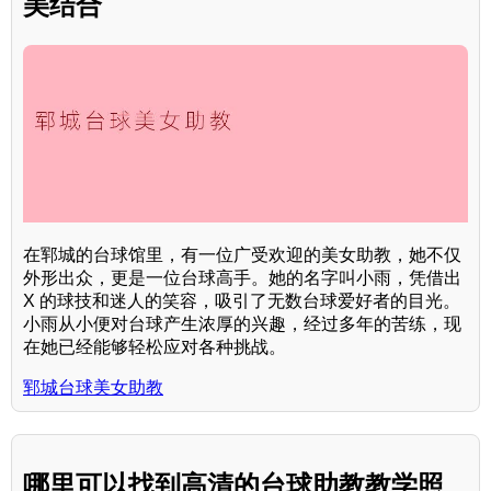
美结合
在郓城的台球馆里，有一位广受欢迎的美女助教，她不仅
外形出众，更是一位台球高手。她的名字叫小雨，凭借出
X 的球技和迷人的笑容，吸引了无数台球爱好者的目光。
小雨从小便对台球产生浓厚的兴趣，经过多年的苦练，现
在她已经能够轻松应对各种挑战。
郓城台球美女助教
哪里可以找到高清的台球助教教学照