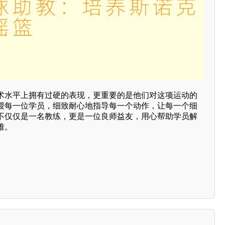
术水平上拥有过硬的表现，更重要的是他们对这项运动的
授每一位学员，细致耐心地指导每一个动作，让每一个细
不仅仅是一名教练，更是一位良师益友，用心帮助学员解
难。