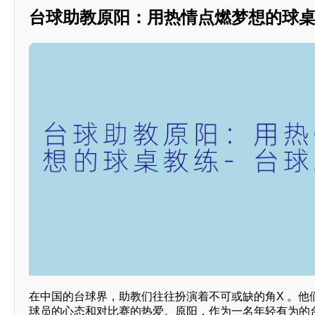
台球助教原阳：用热情点燃梦想的球
在中国的台球界，助教们往往扮演着不可或缺的角X 。他
球员的心态和对比赛的热爱。原阳，作为一名年轻有为的