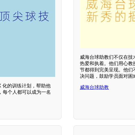
威海台球助教们不仅在技
热爱和执着。他们用心教
节都得到完美呈现。他们
决问题，鼓励学员面对困
 化的训练计划，帮助他
威海台球助教
，每个人都可以成为一名