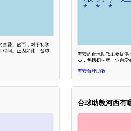
的喜爱。然而，对于初学
和时间。正因如此，台球
海安的台球助教主要提供
员，包括初学者、业余爱
海安台球助教
台球助教河西有