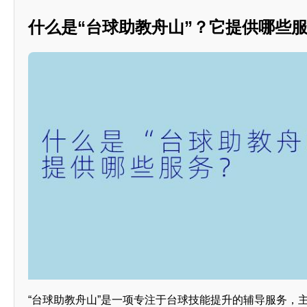
什么是“台球助教舟山”？它提供哪些
“台球助教舟山”是一项专注于台球技能提升的辅导服务，