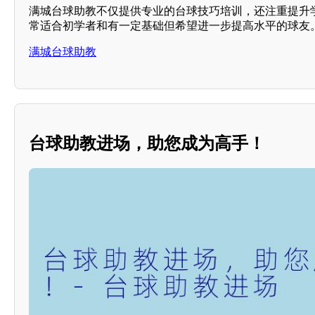
满城台球助教不仅提供专业的台球技巧培训，还注重提升
常适合初学者和有一定基础但希望进一步提高水平的球友
满城台球助教
台球助教进场，助您成为高手！