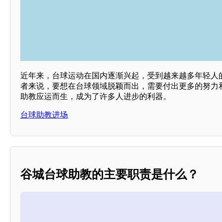
近年来，台球运动在国内逐渐兴起，受到越来越多年轻人
者来说，要想在台球领域脱颖而出，需要付出更多的努力
助教应运而生，成为了许多人进步的利器。
台球助教进场
谷城台球助教的主要职责是什么？