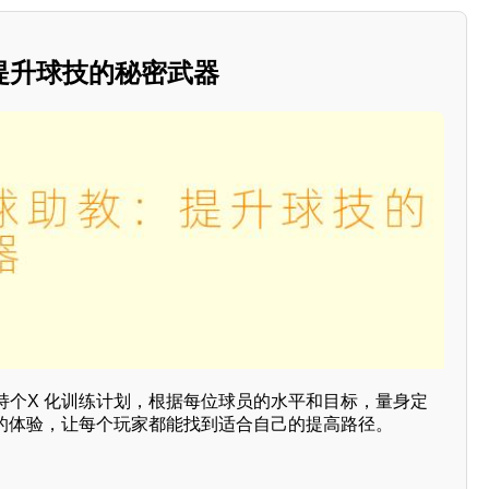
提升球技的秘密武器
持个X 化训练计划，根据每位球员的水平和目标，量身定
化的体验，让每个玩家都能找到适合自己的提高路径。