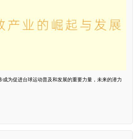
步成为促进台球运动普及和发展的重要力量，未来的潜力