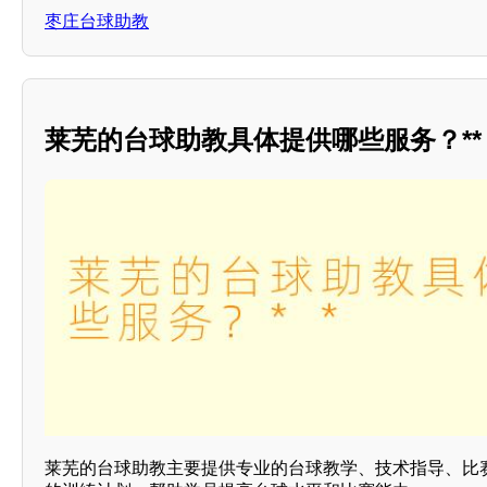
枣庄台球助教
莱芜的台球助教具体提供哪些服务？**
莱芜的台球助教主要提供专业的台球教学、技术指导、比赛