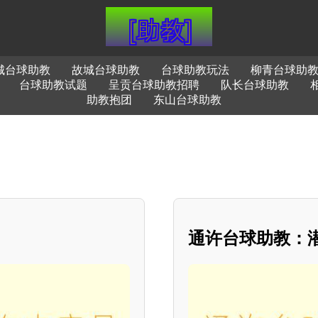
城台球助教
故城台球助教
台球助教玩法
柳青台球助
台球助教试题
呈贡台球助教招聘
队长台球助教
助教抱团
东山台球助教
通许台球助教：