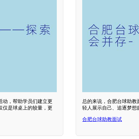
活动，帮助学员们建立更
总的来说，合肥台球助教
仅仅是球桌上的较量，更
轻人展示自己、追逐梦想
合肥台球助教面试