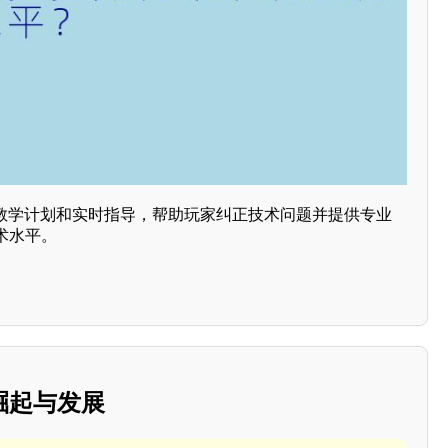
化教学计划和实时指导，帮助玩家纠正技术问题并提供专业
术水平。
崛起与发展