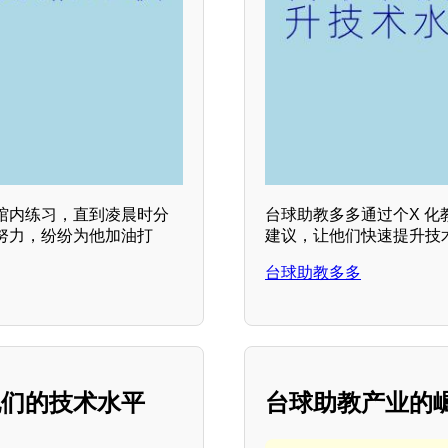
馆内练习，直到凌晨时分
台球助教多多通过个X 
努力，纷纷为他加油打
建议，让他们快速提升技
台球助教多多
他们的技术水平
台球助教产业的