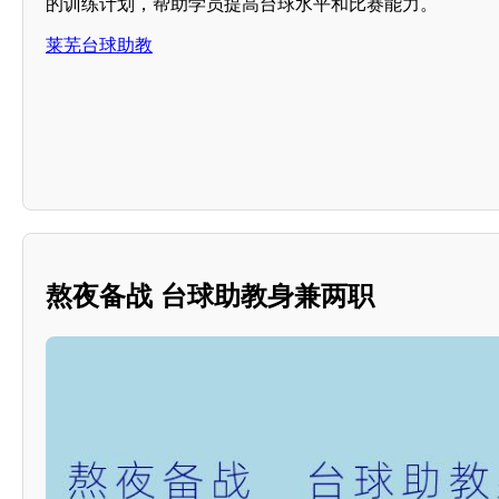
的训练计划，帮助学员提高台球水平和比赛能力。
莱芜台球助教
熬夜备战 台球助教身兼两职