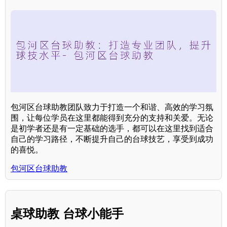
包河区台球助教团队致力于打造一个和谐、高效的学习氛
围，让每位学员在这里都能得到充分的支持和关爱。无论
是初学者还是有一定基础的选手，都可以在这里找到适合
自己的学习路径，不断提升自己的台球技艺，享受到成功
的喜悦。
包河区台球助教
桌球助教 台球小能手