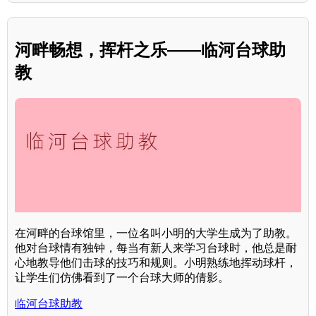
河畔畅想，挥杆之乐——临河台球助
教
在河畔的台球馆里，一位名叫小明的大学生成为了助教。
他对台球情有独钟，每当有新人来学习台球时，他总是耐
心地教导他们击球的技巧和规则。小明熟练地挥动球杆，
让学生们仿佛看到了一个台球大师的倩影。
临河台球助教