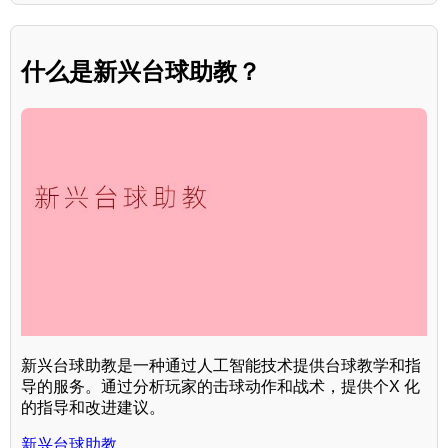
什么是新兴台球助教？
新兴台球助教是一种通过人工智能技术提供台球教学和指
导的服务。通过分析玩家的击球动作和战术，提供个X 化
的指导和改进建议。
新兴台球助教