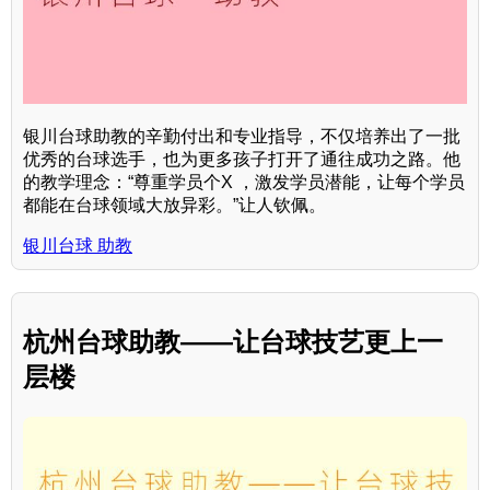
银川台球助教的辛勤付出和专业指导，不仅培养出了一批
优秀的台球选手，也为更多孩子打开了通往成功之路。他
的教学理念：“尊重学员个X ，激发学员潜能，让每个学员
都能在台球领域大放异彩。”让人钦佩。
银川台球 助教
杭州台球助教——让台球技艺更上一
层楼