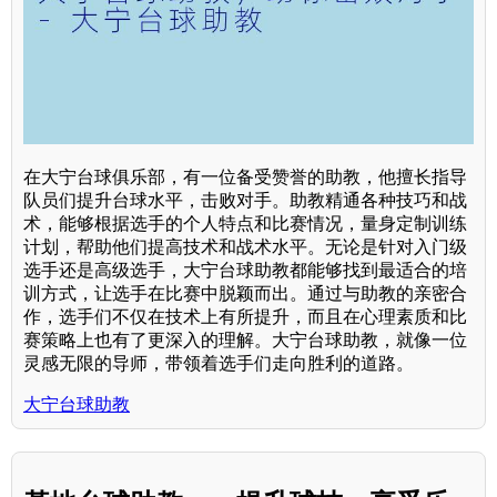
在大宁台球俱乐部，有一位备受赞誉的助教，他擅长指导
队员们提升台球水平，击败对手。助教精通各种技巧和战
术，能够根据选手的个人特点和比赛情况，量身定制训练
计划，帮助他们提高技术和战术水平。无论是针对入门级
选手还是高级选手，大宁台球助教都能够找到最适合的培
训方式，让选手在比赛中脱颖而出。通过与助教的亲密合
作，选手们不仅在技术上有所提升，而且在心理素质和比
赛策略上也有了更深入的理解。大宁台球助教，就像一位
灵感无限的导师，带领着选手们走向胜利的道路。
大宁台球助教