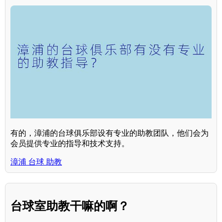
有的，漳浦的台球俱乐部设有专业的助教团队，他们会为
会员提供专业的指导和技术支持。
漳浦 台球 助教
台球室助教干嘛的啊？