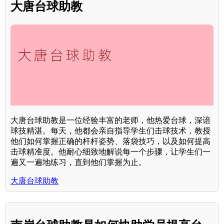
大唐台球助教
大唐台球助教是一位经验丰富的老师，他热爱台球，深谙
球技精湛。每天，他都会亲自指导学生们击球技术，教授
他们如何掌握正确的杆杆姿势、落袋技巧，以及如何提高
击球精准度。他耐心细致地解说每一个步骤，让学生们一
遍又一遍地练习，直到他们掌握为止。
大唐台球助教