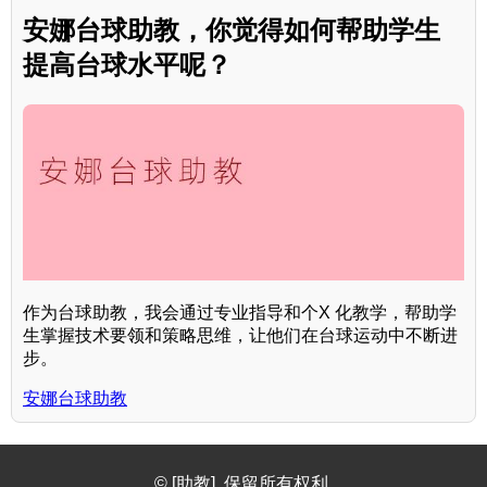
安娜台球助教，你觉得如何帮助学生
提高台球水平呢？
作为台球助教，我会通过专业指导和个X 化教学，帮助学
生掌握技术要领和策略思维，让他们在台球运动中不断进
步。
安娜台球助教
© [助教]. 保留所有权利.