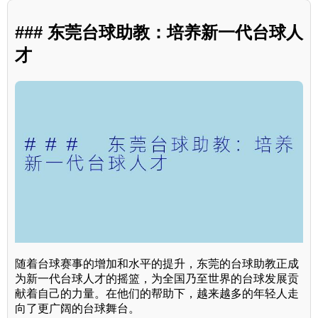
### 东莞台球助教：培养新一代台球人
才
随着台球赛事的增加和水平的提升，东莞的台球助教正成
为新一代台球人才的摇篮，为全国乃至世界的台球发展贡
献着自己的力量。在他们的帮助下，越来越多的年轻人走
向了更广阔的台球舞台。