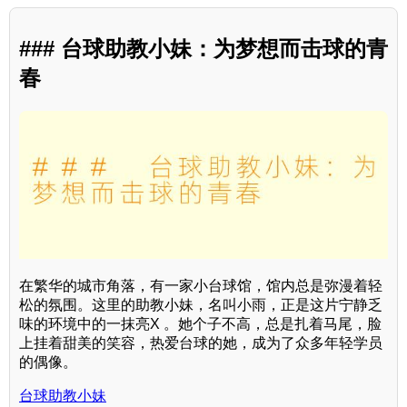
### 台球助教小妹：为梦想而击球的青
春
在繁华的城市角落，有一家小台球馆，馆内总是弥漫着轻
松的氛围。这里的助教小妹，名叫小雨，正是这片宁静乏
味的环境中的一抹亮X 。她个子不高，总是扎着马尾，脸
上挂着甜美的笑容，热爱台球的她，成为了众多年轻学员
的偶像。
台球助教小妹