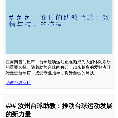
在河南省商丘市，台球这项运动正逐渐成为人们休闲娱乐
的重要选择。随着助教台球的兴起，越来越多的爱好者开
始走进台球馆，接受专业指导，提升自己的球技。
助教台球商丘
### 汝州台球助教：推动台球运动发展
的新力量