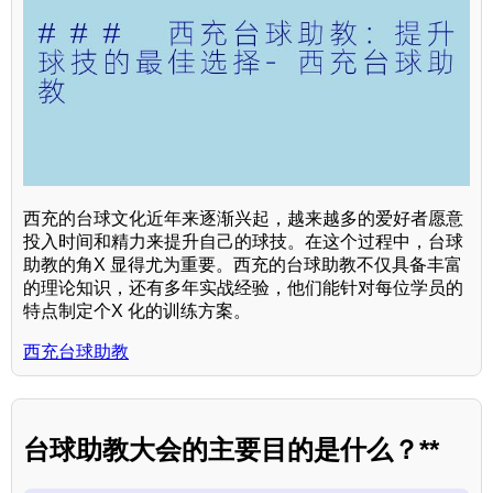
西充的台球文化近年来逐渐兴起，越来越多的爱好者愿意
投入时间和精力来提升自己的球技。在这个过程中，台球
助教的角X 显得尤为重要。西充的台球助教不仅具备丰富
的理论知识，还有多年实战经验，他们能针对每位学员的
特点制定个X 化的训练方案。
西充台球助教
台球助教大会的主要目的是什么？**