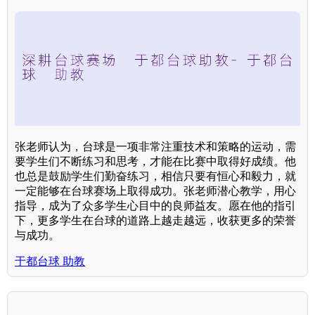
张老师认为，台球是一项非常注重技术和策略的运动，需
要学生们不断练习和思考，才能在比赛中取得好成绩。他
也总是鼓励学生们勤奋练习，相信只要有恒心和毅力，就
一定能够在台球赛场上取得成功。张老师潜心教学，用心
指导，成为了众多学生心目中的良师益友。愿在他的指引
下，更多学生在台球的道路上越走越远，收获更多的荣誉
与成功。
于都台球 助教