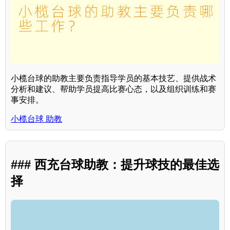
小榄台球的助教主要负责指导学员的基本技艺、提供战术
分析和建议、帮助学员提高比赛心态，以及组织训练和赛
事安排。
小榄台球 助教
### 西充台球助教：提升球技的最佳选
择