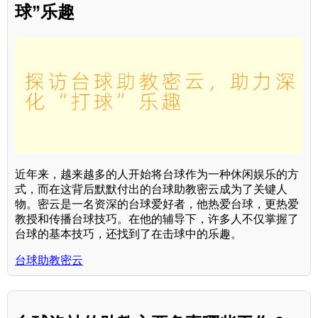
球”乐趣
近年来，越来越多的人开始将台球作为一种休闲娱乐的方
式，而在这背后默默付出的台球助教密云成为了关键人
物。密云是一名资深的台球爱好者，他热爱台球，更热爱
教授和传播台球技巧。在他的辅导下，许多人不仅掌握了
台球的基本技巧，还找到了在击球中的乐趣。
台球助教密云