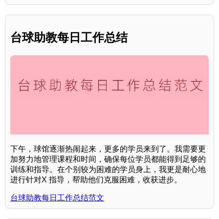
台球助教每日工作总结
下午，球馆逐渐热闹起来，更多的学员来到了。我需要更
加努力地管理课程和时间，确保每位学员都能得到足够的
训练和指导。在个别较为困难的学员身上，我更是耐心地
进行针对X 指导，帮助他们克服困难，收获进步。
台球助教每日工作总结范文