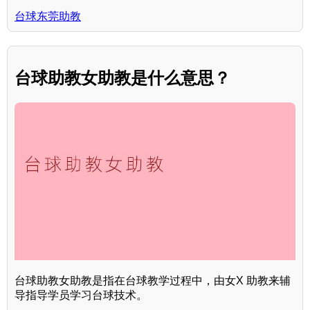
台球东莞助教
台球助教女助教是什么意思？
台球助教女助教是指在台球教学过程中，由女X 助教来辅
导指导学员学习台球技术。