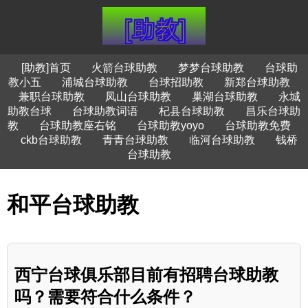
[助教]首页
火箭台球助教
梦梦台球助教
台球助
教小五
浦城台球助教
台球招助教
新郑台球助教
兼职台球助教
凤山台球助教
巢湖台球助教
永城
助教台球
台球助教词语
杞县台球助教
昌乐台球助
教
台球助教座右铭
台球助教yoyo
台球助教免费
ckb台球助教
青青台球助教
临河台球助教
钱桥
台球助教
和平台球助教
西宁台球俱乐部目前有招聘台球助教
吗？需要符合什么条件？