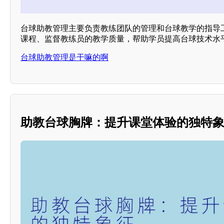
台球助教管理主要负责教练团队的管理和台球教学的指导
课程、监督教练员的教学质量，帮助学员提高台球技术水
台球助教管理是干嘛的啊
助教台球胸牌：提升课堂体验的独特