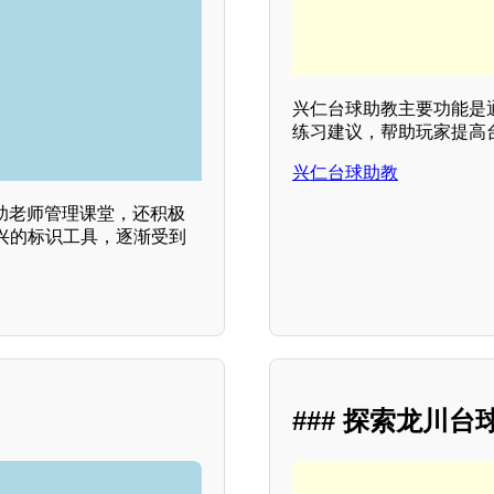
兴仁台球助教主要功能是
练习建议，帮助玩家提高
兴仁台球助教
助老师管理课堂，还积极
兴的标识工具，逐渐受到
### 探索龙川