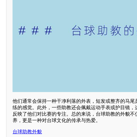
他们通常会保持一种干净利落的外表，短发或整齐的马尾
练的感觉。此外，一些助教还会佩戴运动手表或护目镜，这
反映了他们对比赛的专注。总的来说，台球助教的外貌不
养，更是一种对台球文化的传承与热爱。
台球助教外貌