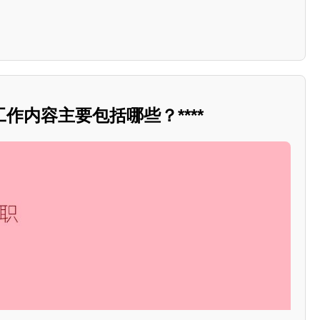
作内容主要包括哪些？****