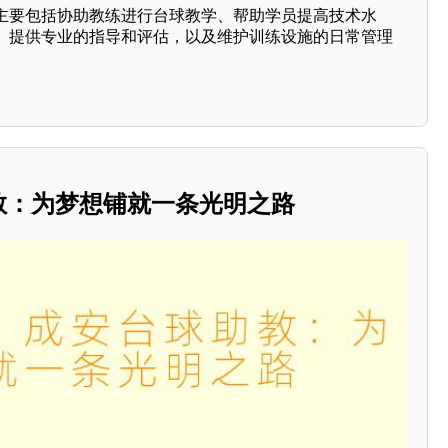
主要包括协助教练进行台球教学、帮助学员提高技术水
、提供专业的指导和评估，以及维护训练设施的日常管理
助教：为梦想铺就一条光明之路