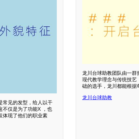
龙川台球助教团队由一群
现代教学理念与传统技艺
础的选手，龙川都能根据
龙川台球助教
是常见的发型，给人以干
不仅是为了功能X ，也
仅体现了他们的职业素