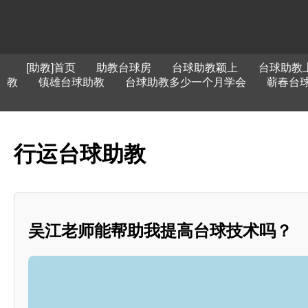
[助教]首页
助教台球房
台球助教颖上
台球助教
教
镇雄台球助教
台球助教多少一个月学会
蕲春台
行运台球助教
吴江老师能帮助我提高台球技术吗？