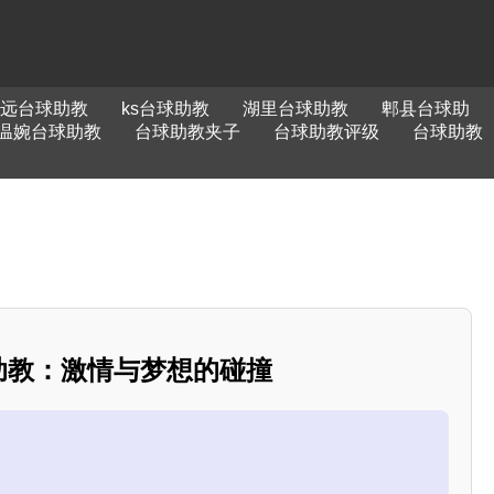
远台球助教
ks台球助教
湖里台球助教
郫县台球助
温婉台球助教
台球助教夹子
台球助教评级
台球助教
球助教：激情与梦想的碰撞