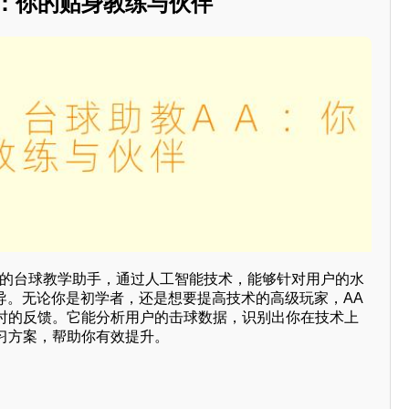
AA：你的贴身教练与伙伴
型的台球教学助手，通过人工智能技术，能够针对用户的水
指导。无论你是初学者，还是想要提高技术的高级玩家，AA
时的反馈。它能分析用户的击球数据，识别出你在技术上
习方案，帮助你有效提升。