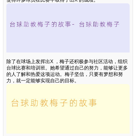
除了在球场上发挥出X ，梅子还积极参与社区活动，组织
台球比赛和培训班。她希望通过自己的努力，能够让更多
的人了解和热爱这项运动。梅子坚信，只要有梦想和努
力，就一定能够实现自己的目标。