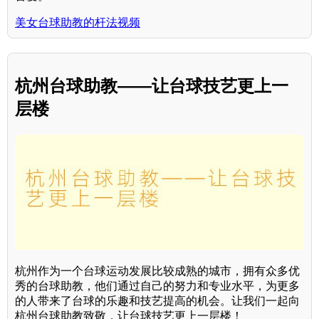
美女台球助教的杆法视频
杭州台球助教——让台球技艺更上一
层楼
杭州作为一个台球运动发展比较成熟的城市，拥有众多优
秀的台球助教，他们通过自己的努力和专业水平，为更多
的人带来了台球的乐趣和技艺提高的机会。让我们一起向
杭州台球助教致敬，让台球技艺更上一层楼！