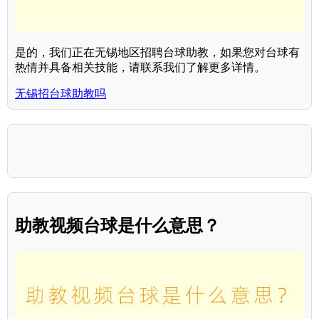
是的，我们正在无锡地区招聘台球助教，如果您对台球有
热情并具备相关技能，请联系我们了解更多详情。
无锡招台球助教吗
助教视频台球是什么意思？