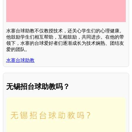
水寨台球助教不仅教授技术，还关心学生们的心理健康。
他鼓励学生们相互帮助，互相鼓励，共同进步。在他的带
领下，水寨的台球爱好者们逐渐成长为技术娴熟、团结友
爱的团队。
水寨台球助教
无锡招台球助教吗？