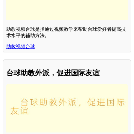
助教视频台球是指通过视频教学来帮助台球爱好者提高技
术水平的辅助方法。
助教视频台球
台球助教外派，促进国际友谊