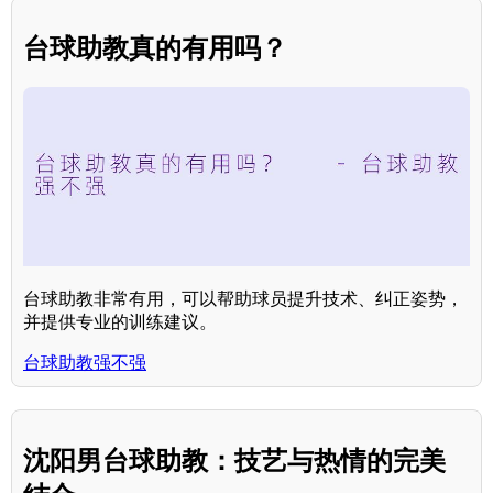
台球助教真的有用吗？
台球助教非常有用，可以帮助球员提升技术、纠正姿势，
并提供专业的训练建议。
台球助教强不强
沈阳男台球助教：技艺与热情的完美