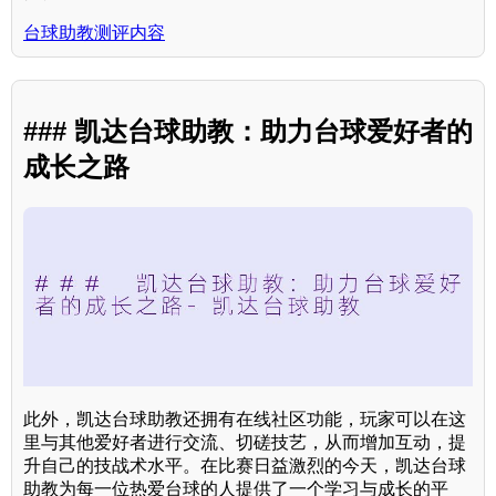
台球助教测评内容
### 凯达台球助教：助力台球爱好者的
成长之路
此外，凯达台球助教还拥有在线社区功能，玩家可以在这
里与其他爱好者进行交流、切磋技艺，从而增加互动，提
升自己的技战术水平。在比赛日益激烈的今天，凯达台球
助教为每一位热爱台球的人提供了一个学习与成长的平