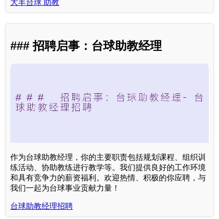
大丰台球 助教
### 招聘启事：台球助教经理
作为台球助教经理，你的主要职责包括规划课程、组织训
练活动、协助教练进行教学等。我们提供良好的工作环境
和具有竞争力的薪资福利。欢迎热情、积极的你应聘，与
我们一起为台球事业贡献力量！
台球助教经理招聘