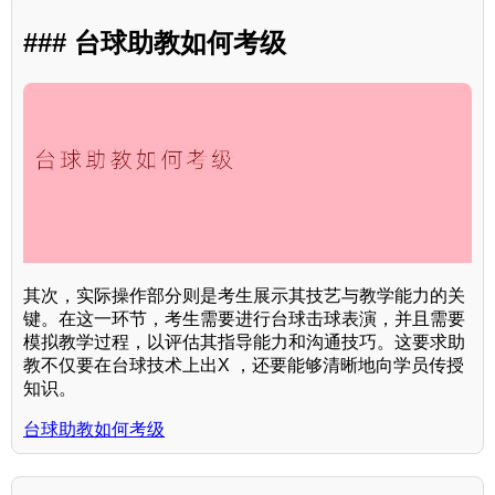
### 台球助教如何考级
其次，实际操作部分则是考生展示其技艺与教学能力的关
键。在这一环节，考生需要进行台球击球表演，并且需要
模拟教学过程，以评估其指导能力和沟通技巧。这要求助
教不仅要在台球技术上出X ，还要能够清晰地向学员传授
知识。
台球助教如何考级