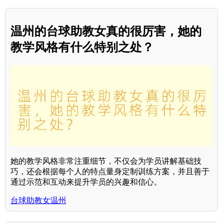
温州的台球助教女真的很厉害，她的
教学风格有什么特别之处？
她的教学风格非常注重细节，不仅会为学员讲解基础技
巧，还会根据每个人的特点量身定制训练方案，并且善于
通过示范和互动来提升学员的兴趣和信心。
台球助教女温州