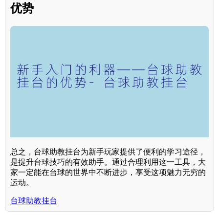
优势
总之，台球助教挂台为新手玩家提供了便利的学习途径，
是提升台球技巧的有效助手。通过合理利用这一工具，大
家一定能在台球的世界中不断进步，享受这项魅力无穷的
运动。
台球助教挂台