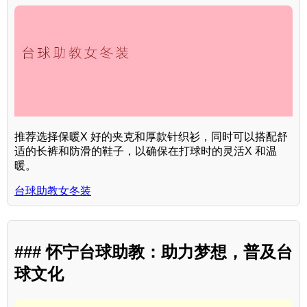
推荐选择保暖X 好的夹克和厚款针织衫，同时可以搭配舒
适的长裤和防滑的鞋子，以确保在打球时的灵活X 和温
暖。
台球助教女冬装
### 怀宁台球助教：助力梦想，普及台
球文化