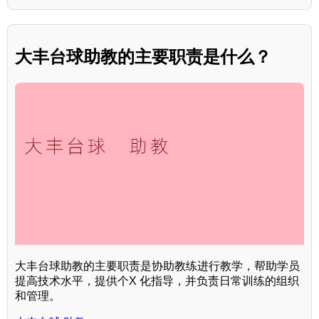
大丰台球助教的主要职责是什么？
大丰台球助教的主要职责是协助教练进行教学，帮助学员
提高技术水平，提供个X 化指导，并负责日常训练的组织
和管理。