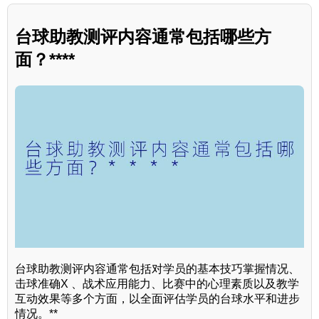
台球助教测评内容通常包括哪些方
面？****
台球助教测评内容通常包括对学员的基本技巧掌握情况、
击球准确X 、战术应用能力、比赛中的心理素质以及教学
互动效果等多个方面，以全面评估学员的台球水平和进步
情况。**