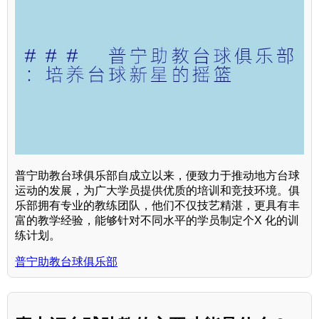
普宁助教台球俱乐部自成立以来，便致力于推动地方台球
运动的发展，为广大学员提供优质的培训和竞技环境。俱
乐部拥有专业的教练团队，他们不仅技艺精湛，更具有丰
富的教学经验，能够针对不同水平的学员制定个X 化的训
练计划。
普宁助教台球俱乐部