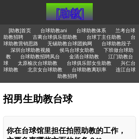
[助教]首页
台球助教ani
台球助教体系
兰考台球
助教招聘
古蔺台球俱乐部助教
台球丁主任助教
台
球助教营销思路
无锡助教台球团购网
台球助教段子
深圳台球助教视频
侯马台球女助教
下班做台球助
教
台球助教招聘凤台
金清台球助教
江门助教台
球
太原榆次台球助教
台球俱乐部女生助教
兴仁台
球助教
北京女台球助教
台球助教离职率
连江台球
助教招聘
招男生助教台球
你在台球馆里担任拍照助教的工作，