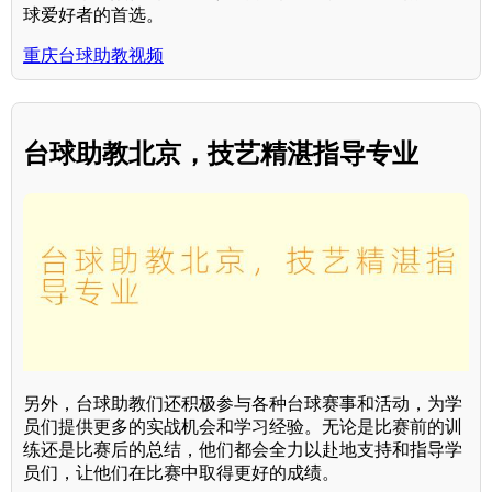
球爱好者的首选。
重庆台球助教视频
台球助教北京，技艺精湛指导专业
另外，台球助教们还积极参与各种台球赛事和活动，为学
员们提供更多的实战机会和学习经验。无论是比赛前的训
练还是比赛后的总结，他们都会全力以赴地支持和指导学
员们，让他们在比赛中取得更好的成绩。