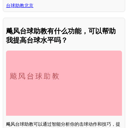
台球助教北京
飚风台球助教有什么功能，可以帮助
我提高台球水平吗？
飚风台球助教可以通过智能分析你的击球动作和技巧，提