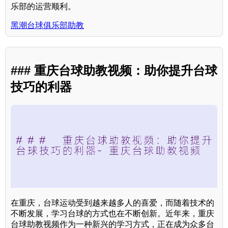
乐部的运营顺利。
黑潮台球俱乐部助教
### 重庆台球助教视频：助你提升台球
技巧的利器
在重庆，台球运动受到越来越多人的喜爱，而随着技术的
不断发展，学习台球的方式也在不断创新。近年来，重庆
台球助教视频作为一种新兴的学习方式，正在成为众多台