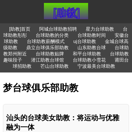
[助教]首页
阿城台球助教招聘
星力台球助教
台
球助教彤彤
台球助教的分类
台球助教时间
安徽台
球助教
台球助教薪酬模式
uj台球助教
金城台球高
级助教
鼎立台球俱乐部助教
山东助教台球
台球助
教郑州附近
台球助教贴牌
和平台球助教
台球助教
趣味段子
潜江助教台球馆
台球助教小雪花
莆田台
球招助教
芒山台球助教
宁波最美台球助教
梦台球俱乐部助教
汕头的台球美女助教：将运动与优雅
融为一体