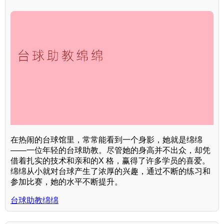
在热闹的台球馆里，常常能看到一个身影，她就是绵绵
——一位年轻的台球助教。尽管她的身高并不出众，却凭
借着扎实的技术和亲和的X 格，赢得了许多学员的喜爱。
绵绵从小就对台球产生了浓厚的兴趣，通过不断的练习和
参加比赛，她的水平不断提升。
台球助教绵绵