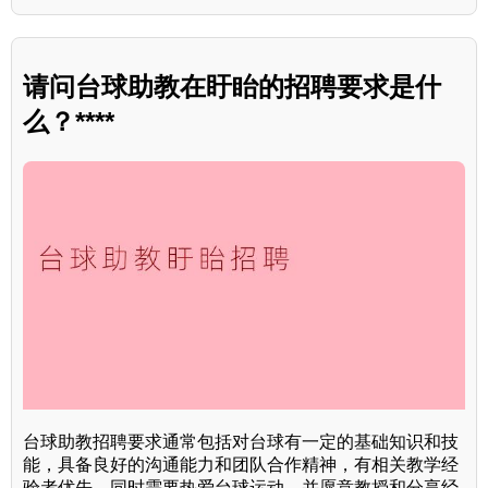
请问台球助教在盱眙的招聘要求是什
么？****
台球助教招聘要求通常包括对台球有一定的基础知识和技
能，具备良好的沟通能力和团队合作精神，有相关教学经
验者优先，同时需要热爱台球运动，并愿意教授和分享经