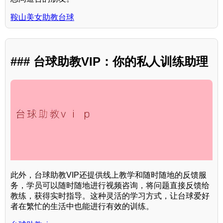
鞍山美女助教台球
### 台球助教VIP：你的私人训练助理
此外，台球助教VIP还提供线上教学和随时随地的反馈服
务，学员可以随时随地进行视频咨询，将问题直接反馈给
教练，获得实时指导。这种灵活的学习方式，让台球爱好
者在繁忙的生活中也能进行有效的训练。