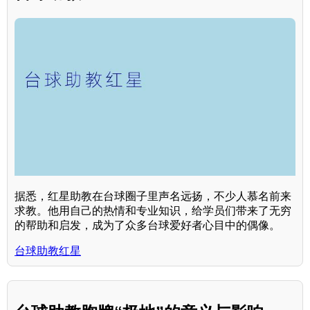
据悉，红星助教在台球圈子里声名远扬，不少人慕名前来
求教。他用自己的热情和专业知识，给学员们带来了无穷
的帮助和启发，成为了众多台球爱好者心目中的偶像。
台球助教红星