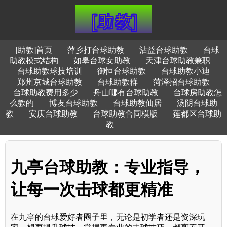
[助教]首页
萍乡打台球助教
沾益台球助教
台球
助教模式结构
如皋台球女助教
天津台球助教兼职
台球助教球技培训
御恒台球助教
台球助教小迪
郑州京城台球助教
台球助教群
菏泽招台球助教
台球助教费用多少
舟山哪有台球助教
台球房助教怎
么教的
博友台球助教
台球助教仙居
汤阴台球助
教
安庆台球助教
台球助教合同模版
莲都区台球助
教
九亭台球助教：专业指导，
让每一次击球都更精准
在九亭的台球爱好者圈子里，无论是初学者还是资深玩