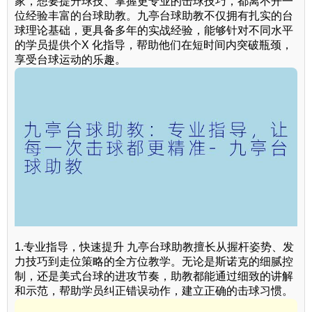
家，想要提升球技、掌握更专业的击球技巧，都离不开一
位经验丰富的台球助教。九亭台球助教不仅拥有扎实的台
球理论基础，更具备多年的实战经验，能够针对不同水平
的学员提供个X 化指导，帮助他们在短时间内突破瓶颈，
享受台球运动的乐趣。
1.专业指导，快速提升 九亭台球助教擅长从握杆姿势、发
力技巧到走位策略的全方位教学。无论是斯诺克的细腻控
制，还是美式台球的进攻节奏，助教都能通过细致的讲解
和示范，帮助学员纠正错误动作，建立正确的击球习惯。