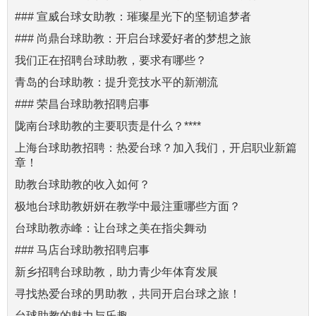
### 宣威台球女助教：璀璨星光下的坚韧追梦者
### 尚鼎台球助教：开启台球爱好者的梦想之旅
我们正在招聘台球助教，要求有哪些？
青岛的台球助教：提升竞技水平的新潮流
### 荣昌台球助教招聘启事
陇南台球助教的主要职责是什么？****
上海台球助教招聘：热爱台球？加入我们，开启职业新篇
章！
助教台球助教的收入如何？
极地台球助教妍妍在教学中最注重哪些方面？
台球助教赤峰：让台球之美在指尖舞动
### 马店台球助教招聘启事
新乡招聘台球助教，助力青少年体育发展
寻找热爱台球的男助教，共同开启台球之旅！
台球助教的魅力与乐趣