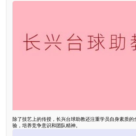
除了技艺上的传授，长兴台球助教还注重学员自身素质的
验，培养竞争意识和团队精神。