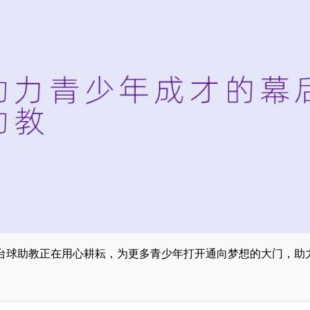
台球助教正在用心耕耘，为更多青少年打开通向梦想的大门，助