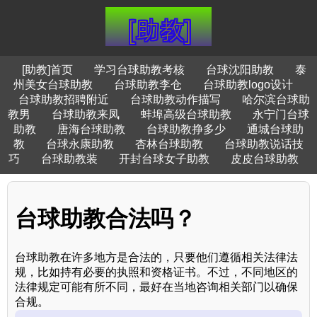
[助教]首页
学习台球助教考核
台球沈阳助教
泰
州美女台球助教
台球助教李仓
台球助教logo设计
台球助教招聘附近
台球助教动作描写
哈尔滨台球助
教男
台球助教来凤
蚌埠高级台球助教
永宁门台球
助教
唐海台球助教
台球助教挣多少
通城台球助
教
台球永康助教
杏林台球助教
台球助教说话技
巧
台球助教装
开封台球女子助教
皮皮台球助教
台球助教合法吗？
台球助教在许多地方是合法的，只要他们遵循相关法律法
规，比如持有必要的执照和资格证书。不过，不同地区的
法律规定可能有所不同，最好在当地咨询相关部门以确保
合规。