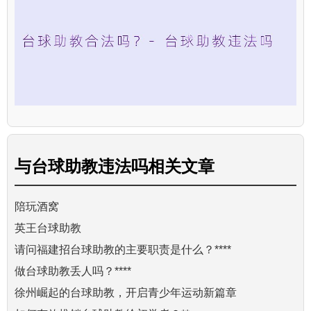
与
台球助教违法吗
相关文章
陪玩酒窝
英王台球助教
请问福建招台球助教的主要职责是什么？****
做台球助教丢人吗？****
徐州崛起的台球助教，开启青少年运动新篇章