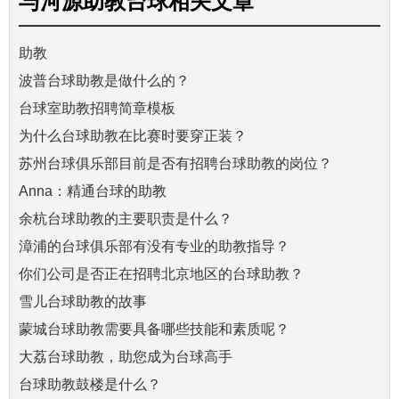
与
河源助教台球
相关文章
助教
波普台球助教是做什么的？
台球室助教招聘简章模板
为什么台球助教在比赛时要穿正装？
苏州台球俱乐部目前是否有招聘台球助教的岗位？
Anna：精通台球的助教
余杭台球助教的主要职责是什么？
漳浦的台球俱乐部有没有专业的助教指导？
你们公司是否正在招聘北京地区的台球助教？
雪儿台球助教的故事
蒙城台球助教需要具备哪些技能和素质呢？
大荔台球助教，助您成为台球高手
台球助教鼓楼是什么？