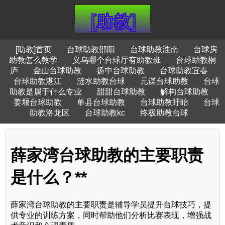
[助教]首页
台球助教邵阳
台球助教淮南
台球房
助教怎么教学
义乌哪个台球厅有助教班
台球助教桐
庐
金山台球助教
扬中台球助教
台球助教宜春
台球助教湛江
涟水助教台球
元谋台球助教
台球
助教是属于什么专业
甜甜台球助教
解构台球助教
姜堰台球助教
单县台球助教
台球助教盱眙
台球
助教洛龙区
台球助教kc
终极助教台球
薛家湾台球助教的主要职责
是什么？**
薛家湾台球助教的主要职责是辅导学员提升台球技巧，提
供专业的训练方案，同时帮助他们分析比赛表现，增强战