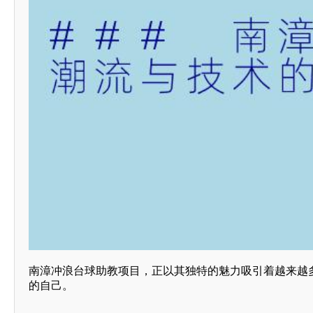
南漳冲浪台球助教项目，正以其独特的魅力吸引着越来越
的自己。