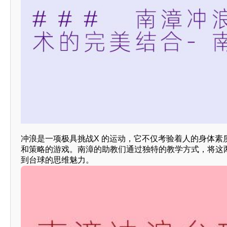
冲浪是一项极具挑战X 的运动，它不仅考验着人的身体素
和策略的游戏。南漳的助教们通过独特的教学方式，将这
到台球的思维魅力。