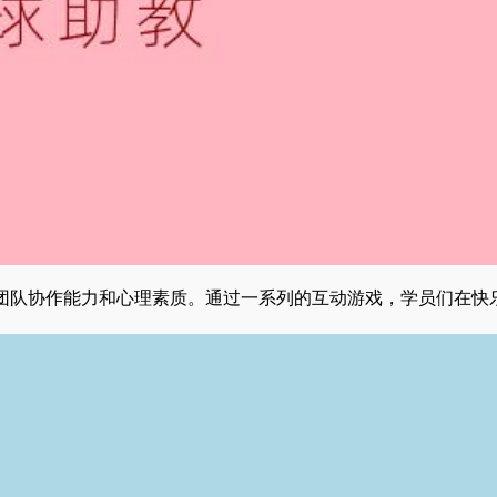
团队协作能力和心理素质。通过一系列的互动游戏，学员们在快