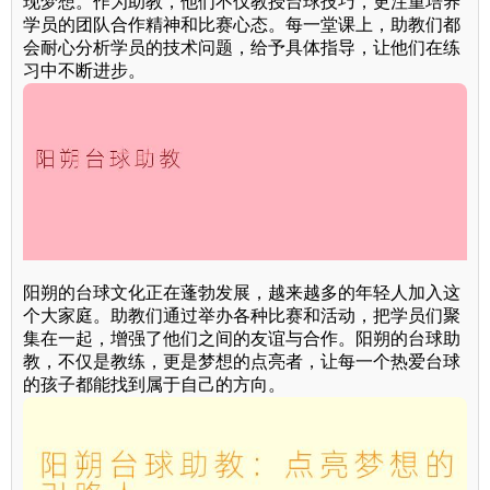
现梦想。作为助教，他们不仅教授台球技巧，更注重培养
学员的团队合作精神和比赛心态。每一堂课上，助教们都
会耐心分析学员的技术问题，给予具体指导，让他们在练
习中不断进步。
阳朔的台球文化正在蓬勃发展，越来越多的年轻人加入这
个大家庭。助教们通过举办各种比赛和活动，把学员们聚
集在一起，增强了他们之间的友谊与合作。阳朔的台球助
教，不仅是教练，更是梦想的点亮者，让每一个热爱台球
的孩子都能找到属于自己的方向。