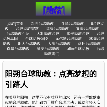
[助教]首页
邓县台球助教
寻乌台球助教
tt台球助
教
台球助教需求
临海台球助教
青海台球助教
台球助教介绍
大壮助教台球
常平助教台球
台球
助教阜阳
台球助教铜陵
库尔勒台球助教
林甸台球
助教
那大台球助教
大庆台球助教
商丘台球助教
岚皋台球助教
融安台球助教
allin台球助教
台球
助教海门
阳朔台球助教：点亮梦想的
引路人
在美丽的阳朔，这里不仅有壮丽的山水，还有一群默默奉
献的台球助教。他们致力于推广台球运动，帮助年轻人实