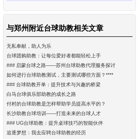
与
郑州附近台球助教
相关文章
无私奉献，助人为乐
台球团购助教：让每位爱好者都能轻松上手
### 启蒙台球之路——苏州台球助教代理服务探讨
如何进行台球助教测试，主要测试哪些方面？****
### 台球助教开单：提升技术与兴趣的桥梁
白马台球俱乐部助教的成长之路
付村的台球助教是怎样帮助学员提高水平的？
长沙助教台球培训——打造未来的台球人才
### UG台球助教：提升桌球技巧的智能伙伴
追逐梦想：我去应聘台球助教的经历