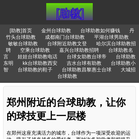
[助教]首页
金州台球助教
台球助教如何赚钱
丹
竹头台球助教
成都南门台球助教
平湖台球男助教
敏敏台球助教
台球附近助教文登
哈尔滨台球助教招
聘
空乘台球助教
嘉兴台球助教招聘
台球助教名
言
娃娃台球助教电话
台球女助教台球帝
台球助教
东明
kk台球助教西安
吉水台球有助教
台球助教小
智
台球助教的鞋子
台球助教昌黎惠士台球
大城招
台球助教
郑州附近的台球助教，让你
的球技更上一层楼
在郑州这座充满活力的城市，台球作为一项深受欢迎的运