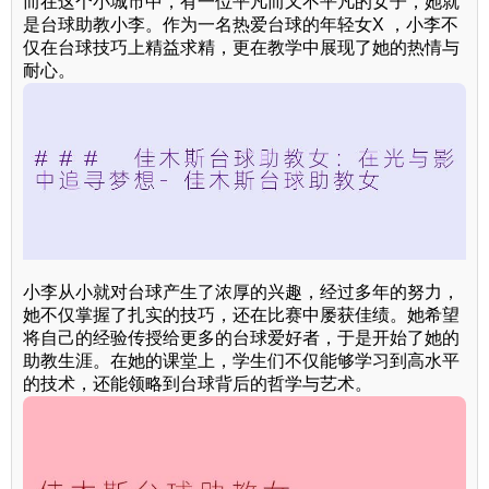
而在这个小城市中，有一位平凡而又不平凡的女子，她就
是台球助教小李。作为一名热爱台球的年轻女X ，小李不
仅在台球技巧上精益求精，更在教学中展现了她的热情与
耐心。
小李从小就对台球产生了浓厚的兴趣，经过多年的努力，
她不仅掌握了扎实的技巧，还在比赛中屡获佳绩。她希望
将自己的经验传授给更多的台球爱好者，于是开始了她的
助教生涯。在她的课堂上，学生们不仅能够学习到高水平
的技术，还能领略到台球背后的哲学与艺术。