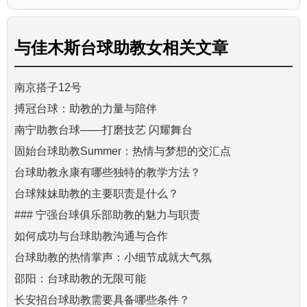
与
佳木斯台球助教女
相关文章
南京搭子12号
搏冠台球：助教的力量与陪伴
南宁助教台球——打磨技艺 闪耀舞台
固始台球助教Summer：热情与梦想的交汇点
台球助教永康有哪些独特的教学方法？
台球辣妹助教的主要职责是什么？
### 宁强台球俱乐部助教的魅力与职责
如何成功与台球助教沟通与合作
台球助教的热情掌声：小细节成就大气氛
邵阳：台球助教的无限可能
长安招台球助教需要具备哪些条件？