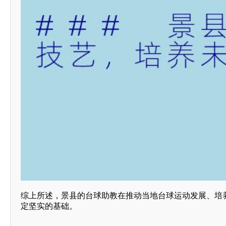
综上所述，景县的台球助教在推动当地台球运动发展、培
定坚实的基础。