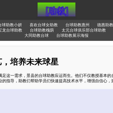
台球助教小妍
喜欢台球女助教
台球助教惠州
德惠助
宝龙台球助教
台球助教槐荫
太元台球俱乐部台球助教
大同助教台球
台球助教展示海报
艺，培养未来球星
满足这一需求，景县的台球助教应运而生。他们不仅教授基本的
业的指导，助教们帮助学员们快速提高技术水平，增强自信心，