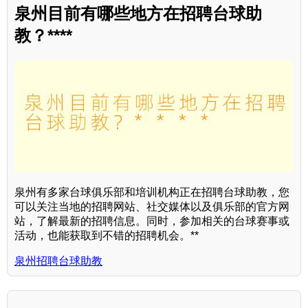
泉州目前有哪些地方在招聘台球助
教？****
泉州有多家台球俱乐部和培训机构正在招聘台球助教，您
可以关注当地的招聘网站、社交媒体以及俱乐部的官方网
站，了解最新的招聘信息。同时，参加相关的台球赛事或
活动，也能获取到不错的招聘机会。**
泉州招聘台球助教