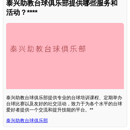
泰兴助教台球俱乐部提供哪些服务和
活动？****
泰兴助教台球俱乐部提供专业的台球培训课程、定期举办
台球比赛以及友好的社交活动，致力于为各个水平的台球
爱好者提供一个交流和提升技能的平台。**
泰兴助教台球俱乐部