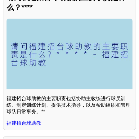
么？****
福建招台球助教的主要职责包括协助主教练进行球员训
练、制定训练计划、提供技术指导，以及帮助组织和管理
球队日常事务。**
福建招台球助教