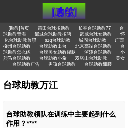
[助教]首页
莆田台球招助教
长春台球助教77
台
球助教青海
邹城台球助教招聘
武威台球女助教
怀
化台球助教兼职
szq台球助教
城固台球助教
广西
柳州台球助教
台球助教出台
北京高端台球助教
台
球助教怎么练
台球美女助教踢腿
泸溪台球助教
小
烈马台球助教
台球助教小希
双塔山台球助教
美女
台球助教广告
男孩台球助教
台球助教细腰
台球助教万江
台球助教领队在训练中主要起到什么
作用？****