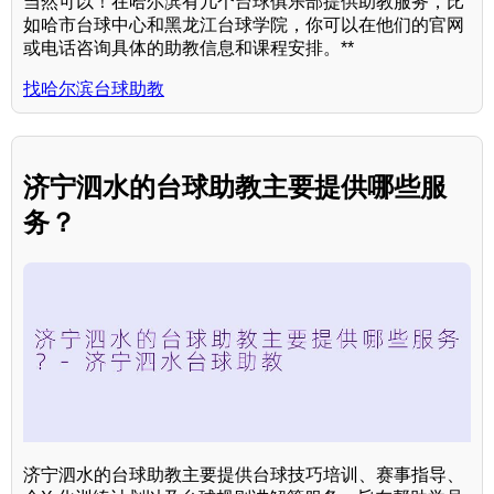
当然可以！在哈尔滨有几个台球俱乐部提供助教服务，比
如哈市台球中心和黑龙江台球学院，你可以在他们的官网
或电话咨询具体的助教信息和课程安排。**
找哈尔滨台球助教
济宁泗水的台球助教主要提供哪些服
务？
济宁泗水的台球助教主要提供台球技巧培训、赛事指导、