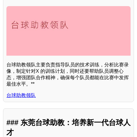
台球助教领队主要负责指导队员的技术训练，分析比赛录
像，制定针对X 的训练计划，同时还要帮助队员调整心
态，增强团队合作精神，确保每个队员都能在比赛中发挥
最佳水平。**
台球助教领队
### 东莞台球助教：培养新一代台球人
才