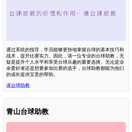
通过系统的指导，学员能够更快地掌握台球的基本技巧和
战术，提升比赛实力。因此，请一位专业的台球助教，无
疑是提升个人水平和享受台球乐趣的重要选择。无论是业
余爱好者还是想要参加比赛的选手，台球助教都能为他们
的成长提供宝贵的帮助。
请台球助教
青山台球助教