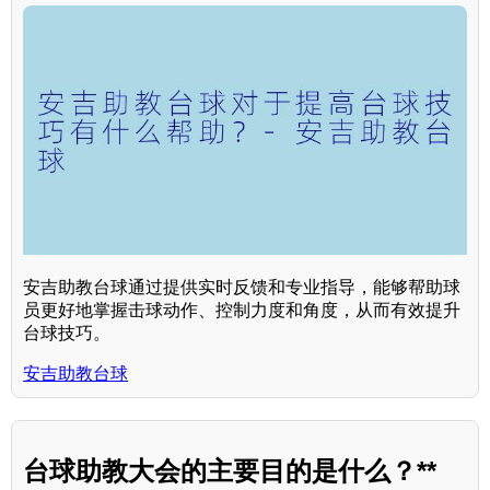
安吉助教台球通过提供实时反馈和专业指导，能够帮助球
员更好地掌握击球动作、控制力度和角度，从而有效提升
台球技巧。
安吉助教台球
台球助教大会的主要目的是什么？**