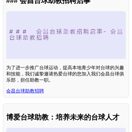
### 会昌台球助教招聘启事
为了进一步推广台球运动，提高本地青少年对台球的兴趣
和技能，我们诚挚邀请热爱台球的您加入我们会昌台球俱
乐部，担任助教一职。
会昌台球助教招聘
博爱台球助教：培养未来的台球人才