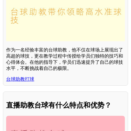
作为一名经验丰富的台球助教，他不仅在球场上展现出了
高超的球技，更在教学过程中传授给学员们独特的技巧和
心得体会。在他的指导下，学员们迅速提升了自己的球技
水平，不断挑战着自己的极限。
台球助教打球
直播助教台球有什么特点和优势？