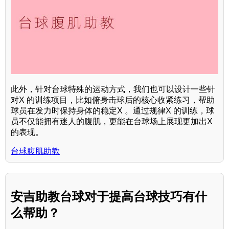
此外，针对台球特殊的运动方式，我们也可以设计一些针
对X 的训练项目，比如俯身击球后的核心收紧练习，帮助
球员在发力时保持身体的稳定X 。通过规律X 的训练，球
员不仅能拥有迷人的腹肌，更能在台球场上展现更加出X
的表现。
台球腹肌助教
安吉助教台球对于提高台球技巧有什
么帮助？