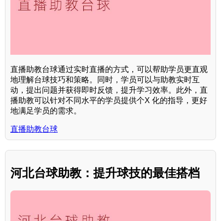
直播助教台球通过实时直播的方式，可以帮助学员更直观
地理解台球技巧和策略。同时，学员可以与助教实时互
动，提出问题并获得即时反馈，提升学习效率。此外，直
播助教可以针对不同水平的学员提供个X 化的指导，更好
地满足学员的需求。
直播助教台球
河北台球助教：提升球技的最佳搭档