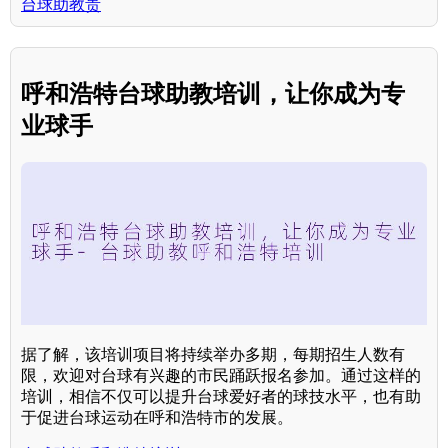
台球助教贵
呼和浩特台球助教培训，让你成为专
业球手
据了解，该培训项目将持续举办多期，每期招生人数有
限，欢迎对台球有兴趣的市民踊跃报名参加。通过这样的
培训，相信不仅可以提升台球爱好者的球技水平，也有助
于促进台球运动在呼和浩特市的发展。