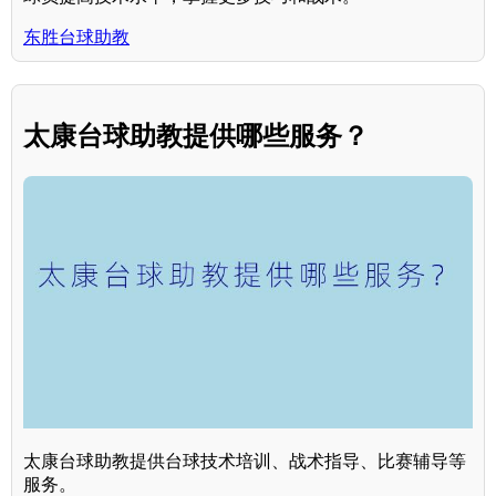
东胜台球助教
太康台球助教提供哪些服务？
太康台球助教提供台球技术培训、战术指导、比赛辅导等
服务。