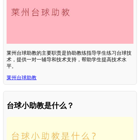
莱州台球助教的主要职责是协助教练指导学生练习台球技
术，提供一对一辅导和技术支持，帮助学生提高技术水
平。
莱州台球助教
台球小助教是什么？