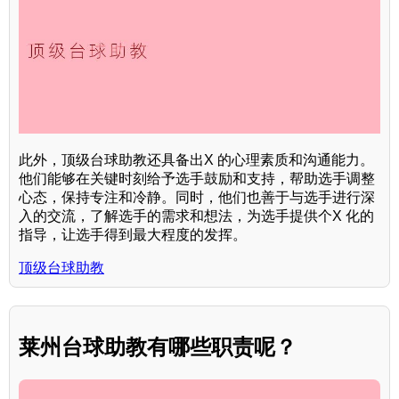
此外，顶级台球助教还具备出X 的心理素质和沟通能力。
他们能够在关键时刻给予选手鼓励和支持，帮助选手调整
心态，保持专注和冷静。同时，他们也善于与选手进行深
入的交流，了解选手的需求和想法，为选手提供个X 化的
指导，让选手得到最大程度的发挥。
顶级台球助教
莱州台球助教有哪些职责呢？