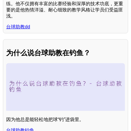
练。他不仅拥有丰富的比赛经验和深厚的技术功底，更重
要的是他热情洋溢、耐心细致的教学风格让学员们受益匪
浅。
台球助教dd
为什么说台球助教在钓鱼？
因为他总是能轻松地把球“钓”进袋里。
台球助教钓鱼