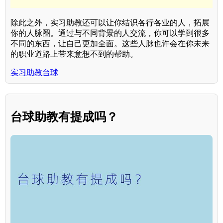
除此之外，实习助教还可以让你结识各行各业的人，拓展
你的人脉圈。通过与不同背景的人交流，你可以学到很多
不同的东西，让自己更加全面。这些人脉也许会在你未来
的职业道路上带来意想不到的帮助。
实习助教台球
台球助教有提成吗？