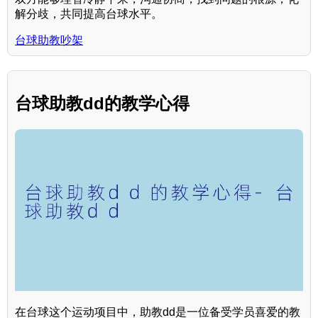
解分歧，共同提高台球水平。
台球助教吵架
台球助教dd的教学心得
在台球这个运动项目中，助教dd是一位备受学员喜爱的教