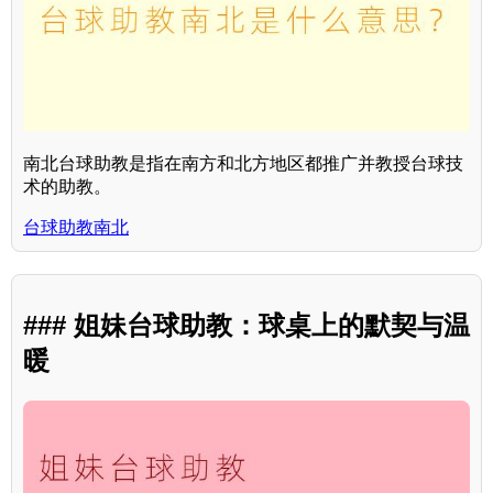
南北台球助教是指在南方和北方地区都推广并教授台球技
术的助教。
台球助教南北
### 姐妹台球助教：球桌上的默契与温
暖