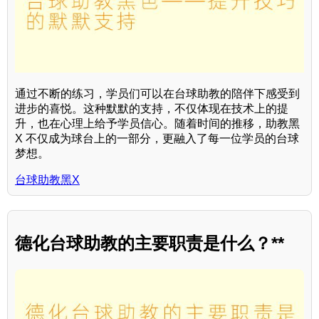
通过不断的练习，学员们可以在台球助教的陪伴下感受到
进步的喜悦。这种默默的支持，不仅体现在技术上的提
升，也在心理上给予学员信心。随着时间的推移，助教黑
X 不仅成为球台上的一部分，更融入了每一位学员的台球
梦想。
台球助教黑X
德化台球助教的主要职责是什么？**