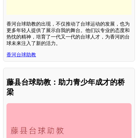
香河台球助教的出现，不仅推动了台球运动的发展，也为
更多年轻人提供了展示自我的舞台。他们以专业的态度和
热忱的精神，培育了一代又一代的台球人才，为香河的台
球未来注入了新的活力。
香河台球助教
藤县台球助教：助力青少年成才的桥
梁