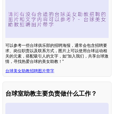
可以参考一些台球俱乐部的招聘海报，通常会包含招聘要
求、岗位职责以及联系方式，图片上可以使用台球运动相
关的元素，搭配吸引人的文字，如“加入我们，共享台球激
情，寻找热爱台球的美女助教！”
台球美女助教招聘图片带字
台球室助教主要负责做什么工作？