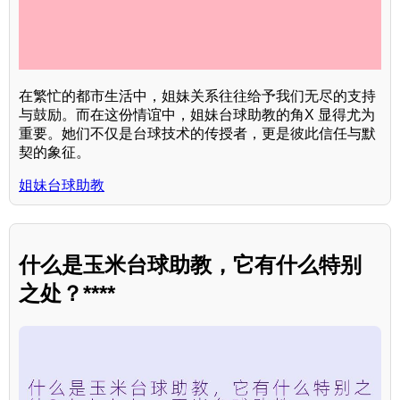
在繁忙的都市生活中，姐妹关系往往给予我们无尽的支持
与鼓励。而在这份情谊中，姐妹台球助教的角X 显得尤为
重要。她们不仅是台球技术的传授者，更是彼此信任与默
契的象征。
姐妹台球助教
什么是玉米台球助教，它有什么特别
之处？****