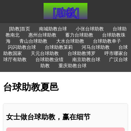
[助教]首页
南城助教台球
小张台球助教
台球助
教南北
惠州台球助教
蓄力台球助教
台球助教珠
海
青山台球助教
大水台球助教
台球助教单子
闪闪助教台球
台球助教茉莉
河马台球助教
台球
助教国家
天元台球助教
台球助教博罗
呼市哪家台
球厅有助教
台球助教业绩
南京助教台球
广汉台球
助教
重庆助教台球
台球助教夏邑
女士做台球助教，赢在细节