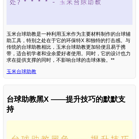
玉米台球助教是一种利用玉米作为主要材料制作的台球辅
助工具，特别之处在于它的环保特X 和独特的打击感。与
传统的台球助教相比，玉米台球助教更加轻便且易于携
带，适合初学者和业余爱好者使用。同时，它的设计也力
求在提供支撑的同时，不影响台球的击球体验。**
玉米台球助教
台球助教黑X ——提升技巧的默默支
持