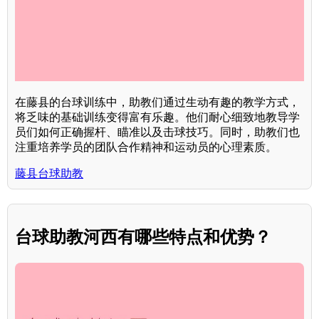
在藤县的台球训练中，助教们通过生动有趣的教学方式，
将乏味的基础训练变得富有乐趣。他们耐心细致地教导学
员们如何正确握杆、瞄准以及击球技巧。同时，助教们也
注重培养学员的团队合作精神和运动员的心理素质。
藤县台球助教
台球助教河西有哪些特点和优势？