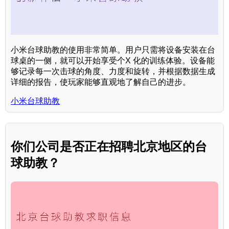
小米台球助教的使用非常简单。用户只需将设备安装在台
球桌的一侧，就可以开始享受个X 化的训练体验。设备能
够记录每一次击球的角度、力度和旋转，并根据数据生成
详细的报告，使玩家能够直观地了解自己的进步。
小米台球助教
你们公司是否正在招聘北京地区的台
球助教？