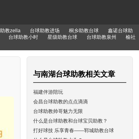
助教zella
台球助教进场
桐乡助教台球
鑫诺台球助
台球助教小时
星级助教台球
台球助教泉州
榆社
与
南湖台球助教
相关文章
福建伴游陪玩
会昌台球助教的点点滴滴
台球助教帅哥魅力无限
什么是台球助教和台球宝贝助教？
打好球技 乐享青春——郓城助教台球