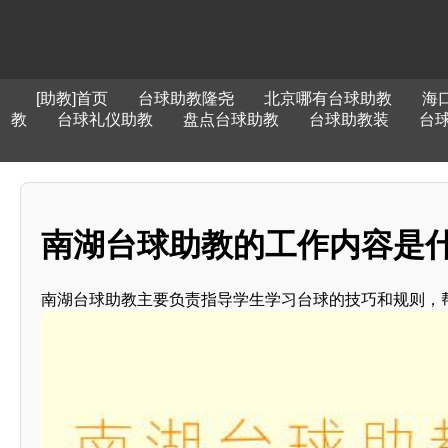
[助教]首页
台球助教隆尧
北京哪有台球助教
海
教
台球礼仪助教
盘点台球助教
台球助教装
台
南湖台球助教的工作内容是
南湖台球助教主要负责指导学生学习台球的技巧和规则，