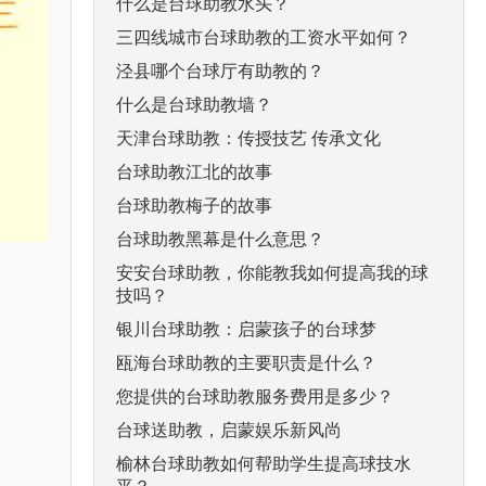
什么是台球助教水头？
三四线城市台球助教的工资水平如何？
泾县哪个台球厅有助教的？
什么是台球助教墙？
天津台球助教：传授技艺 传承文化
台球助教江北的故事
台球助教梅子的故事
台球助教黑幕是什么意思？
安安台球助教，你能教我如何提高我的球
技吗？
银川台球助教：启蒙孩子的台球梦
瓯海台球助教的主要职责是什么？
您提供的台球助教服务费用是多少？
台球送助教，启蒙娱乐新风尚
榆林台球助教如何帮助学生提高球技水