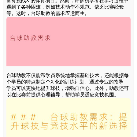
富有挑战X 的体育项目。然而，许多初学者在学习过程中
遇到了各种困难，例如技术动作不规范、缺乏比赛经验
等。这时，台球助教的需求应运而生。
台球助教不仅能帮学员系统地掌握基础技术，还能根据每
个学员的特点制定个X 化的训练计划。通过专业的指导，
学员可以更快地提升球技，增强自信心。此外，助教还可
以在比赛前提供心理辅导，帮助学员适应竞技氛围。