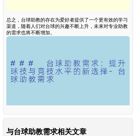
总之，台球助教的存在为爱好者提供了一个更有效的学习
渠道，随着人们对台球的兴趣不断上升，未来对专业助教
的需求也将不断增加。
与
台球助教需求
相关文章